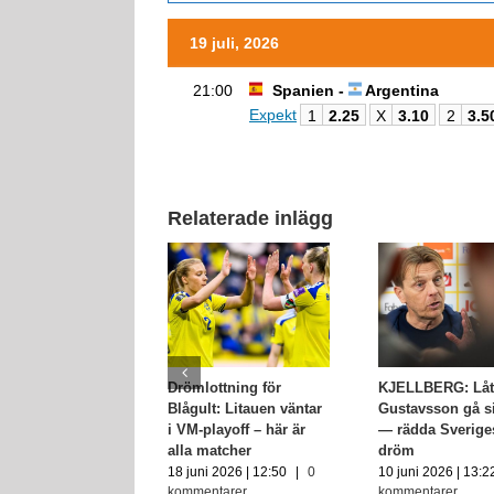
19 juli, 2026
21:00
Spanien -
Argentina
Expekt
1
2.25
X
3.10
2
3.5
Relaterade inlägg
Drömlottning för
KJELLBERG: Låt
Blågult: Litauen väntar
Gustavsson gå s
i VM-playoff – här är
— rädda Sverige
alla matcher
dröm
18 juni 2026 | 12:50
|
0
10 juni 2026 | 13:2
kommentarer
kommentarer