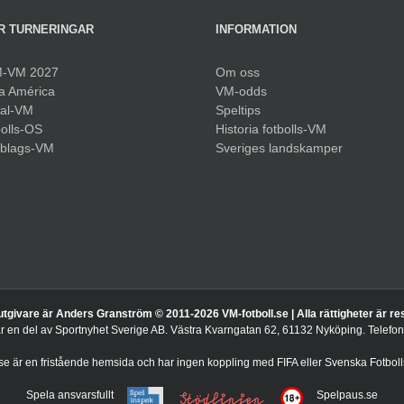
R TURNERINGAR
INFORMATION
-VM 2027
Om oss
a América
VM-odds
sal-VM
Speltips
olls-OS
Historia fotbolls-VM
bblags-VM
Sveriges landskamper
utgivare är Anders Granström © 2011-
2026 VM-fotboll.se | Alla rättigheter är r
är en del av Sportnyhet Sverige AB. Västra Kvarngatan 62, 61132 Nyköping. Telef
.se är en fristående hemsida och har ingen koppling med FIFA eller Svenska Fotboll
Spela ansvarsfullt
Spelpaus.se