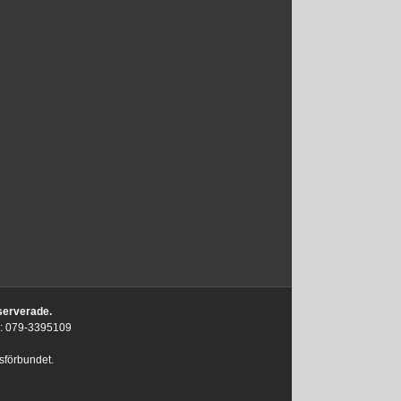
eserverade.
on: 079-3395109
sförbundet.