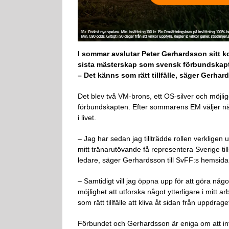
I sommar avslutar Peter Gerhardsson sitt k
sista mästerskap som svensk förbundskap
– Det känns som rätt tillfälle, säger Gerhar
Det blev två VM-brons, ett OS-silver och möj
förbundskapten. Efter sommarens EM väljer nä
i livet.
– Jag har sedan jag tillträdde rollen verkligen
mitt tränarutövande få representera Sverige 
ledare, säger Gerhardsson till SvFF:s hemsida 
– Samtidigt vill jag öppna upp för att göra något
möjlighet att utforska något ytterligare i mitt 
som rätt tillfälle att kliva åt sidan från uppdr
Förbundet och Gerhardsson är eniga om att inte