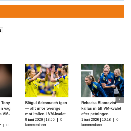
0
 Tony
Blågul ödesmatch igen
Rebecka Blomqvist
in väg
— allt inför Sverige
kallas in till VM-kvalet
s VM-
mot Italien i VM-kvalet
efter petningen
9 juni 2026 | 13:50
|
0
1 juni 2026 | 10:18
|
0
kommentarer
kommentarer
2
|
0