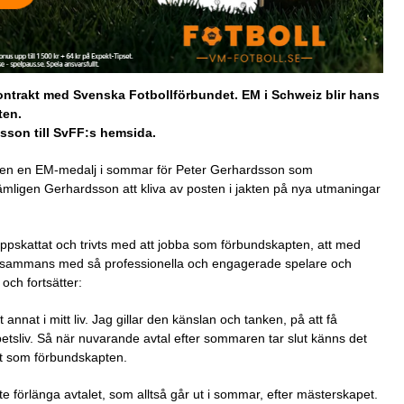
ontrakt med Svenska Fotbollförbundet. EM i Schweiz blir hans
ten.
dsson till SvFF:s hemsida.
ligen en EM-medalj i sommar för Peter Gerhardsson som
mligen Gerhardsson att kliva av posten i jakten på nya utmaningar
 uppskattat och trivts med att jobba som förbundskapten, att med
tillsammans med så professionella och engagerade spelare och
och fortsätter:
 annat i mitt liv. Jag gillar den känslan och tanken, på att få
arbetsliv. Så när nuvarande avtal efter sommaren tar slut känns det
aget som förbundskapten.
 förlänga avtalet, som alltså går ut i sommar, efter mästerskapet.