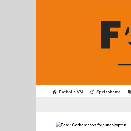
Fortsätt
till
innehållet
Fotbolls VM
Spelschema