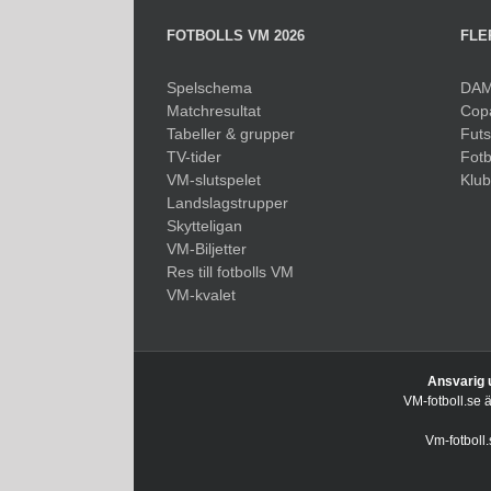
FOTBOLLS VM 2026
FLE
Spelschema
DAM
Matchresultat
Cop
Tabeller & grupper
Fut
TV-tider
Fotb
VM-slutspelet
Klu
Landslagstrupper
Skytteligan
VM-Biljetter
Res till fotbolls VM
VM-kvalet
Ansvarig 
VM-fotboll.se 
Vm-fotboll