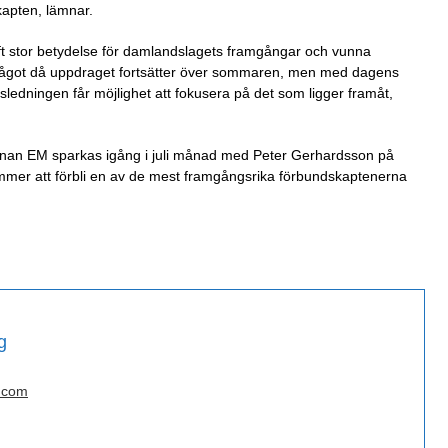
apten, lämnar.
aft stor betydelse för damlandslagets framgångar och vunna
 något då uppdraget fortsätter över sommaren, men med dagens
sledningen får möjlighet att fokusera på det som ligger framåt,
innan EM sparkas igång i juli månad med Peter Gerhardsson på
mer att förbli en av de mest framgångsrika förbundskaptenerna
g
.com