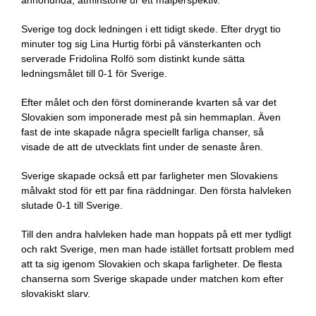
annorlunda, åtminstone ur ett målperspektiv.
Sverige tog dock ledningen i ett tidigt skede. Efter drygt tio
minuter tog sig Lina Hurtig förbi på vänsterkanten och
serverade Fridolina Rolfö som distinkt kunde sätta
ledningsmålet till 0-1 för Sverige.
Efter målet och den först dominerande kvarten så var det
Slovakien som imponerade mest på sin hemmaplan. Även
fast de inte skapade några speciellt farliga chanser, så
visade de att de utvecklats fint under de senaste åren.
Sverige skapade också ett par farligheter men Slovakiens
målvakt stod för ett par fina räddningar. Den första halvleken
slutade 0-1 till Sverige.
Till den andra halvleken hade man hoppats på ett mer tydligt
och rakt Sverige, men man hade istället fortsatt problem med
att ta sig igenom Slovakien och skapa farligheter. De flesta
chanserna som Sverige skapade under matchen kom efter
slovakiskt slarv.