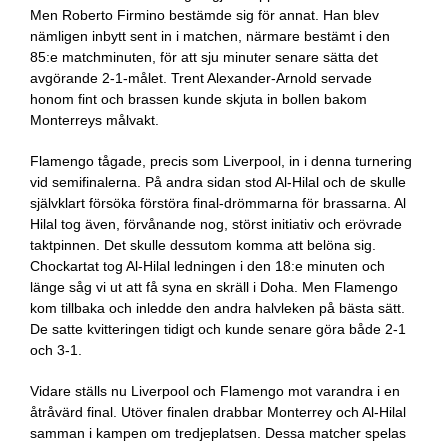
Men Roberto Firmino bestämde sig för annat. Han blev
nämligen inbytt sent in i matchen, närmare bestämt i den
85:e matchminuten, för att sju minuter senare sätta det
avgörande 2-1-målet. Trent Alexander-Arnold servade
honom fint och brassen kunde skjuta in bollen bakom
Monterreys målvakt.
Flamengo tågade, precis som Liverpool, in i denna turnering
vid semifinalerna. På andra sidan stod Al-Hilal och de skulle
självklart försöka förstöra final-drömmarna för brassarna. Al
Hilal tog även, förvånande nog, störst initiativ och erövrade
taktpinnen. Det skulle dessutom komma att belöna sig.
Chockartat tog Al-Hilal ledningen i den 18:e minuten och
länge såg vi ut att få syna en skräll i Doha. Men Flamengo
kom tillbaka och inledde den andra halvleken på bästa sätt.
De satte kvitteringen tidigt och kunde senare göra både 2-1
och 3-1.
Vidare ställs nu Liverpool och Flamengo mot varandra i en
åtråvärd final. Utöver finalen drabbar Monterrey och Al-Hilal
samman i kampen om tredjeplatsen. Dessa matcher spelas