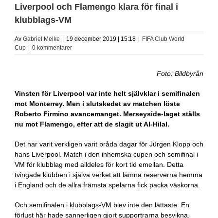
Liverpool och Flamengo klara för final i
klubblags-VM
Av
Gabriel Melke
|
19 december 2019 | 15:18
|
FIFA Club World
Cup
|
0 kommentarer
Foto: Bildbyrån
Vinsten för Liverpool var inte helt självklar i semifinalen
mot Monterrey. Men i slutskedet av matchen löste
Roberto Firmino avancemanget. Merseyside-laget ställs
nu mot Flamengo, efter att de slagit ut Al-Hilal.
Det har varit verkligen varit bråda dagar för Jürgen Klopp och
hans Liverpool. Match i den inhemska cupen och semifinal i
VM för klubblag med alldeles för kort tid emellan. Detta
tvingade klubben i själva verket att lämna reserverna hemma
i England och de allra främsta spelarna fick packa väskorna.
Och semifinalen i klubblags-VM blev inte den lättaste. En
förlust här hade sannerligen gjort supportrarna besvikna.