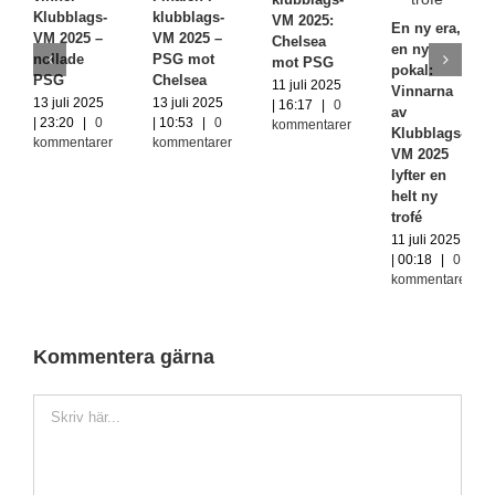
Klubblags-
klubblags-
VM 2025:
En ny era,
VM 2025 –
VM 2025 –
Chelsea
en ny
nollade
PSG mot
mot PSG
pokal:
PSG
Chelsea
11 juli 2025
Vinnarna
13 juli 2025
13 juli 2025
| 16:17
|
0
av
| 23:20
|
0
| 10:53
|
0
kommentarer
Klubblags-
kommentarer
kommentarer
VM 2025
lyfter en
helt ny
trofé
11 juli 2025
| 00:18
|
0
kommentarer
Kommentera gärna
Kommentar