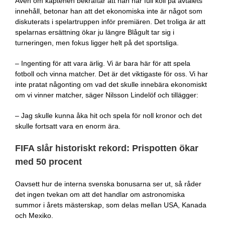
Även om kaptenen bekräftar att han har full koll på avtalets
innehåll, betonar han att det ekonomiska inte är något som
diskuterats i spelartruppen inför premiären. Det troliga är att
spelarnas ersättning ökar ju längre Blågult tar sig i
turneringen, men fokus ligger helt på det sportsliga.
– Ingenting för att vara ärlig. Vi är bara här för att spela
fotboll och vinna matcher. Det är det viktigaste för oss. Vi har
inte pratat någonting om vad det skulle innebära ekonomiskt
om vi vinner matcher, säger Nilsson Lindelöf och tillägger:
– Jag skulle kunna åka hit och spela för noll kronor och det
skulle fortsatt vara en enorm ära.
FIFA slår historiskt rekord: Prispotten ökar
med 50 procent
Oavsett hur de interna svenska bonusarna ser ut, så råder
det ingen tvekan om att det handlar om astronomiska
summor i årets mästerskap, som delas mellan USA, Kanada
och Mexiko.