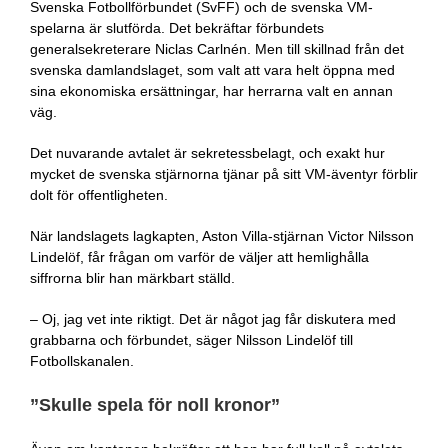
Svenska Fotbollförbundet (SvFF) och de svenska VM-
spelarna är slutförda. Det bekräftar förbundets
generalsekreterare Niclas Carlnén. Men till skillnad från det
svenska damlandslaget, som valt att vara helt öppna med
sina ekonomiska ersättningar, har herrarna valt en annan
väg.
Det nuvarande avtalet är sekretessbelagt, och exakt hur
mycket de svenska stjärnorna tjänar på sitt VM-äventyr förblir
dolt för offentligheten.
När landslagets lagkapten, Aston Villa-stjärnan Victor Nilsson
Lindelöf, får frågan om varför de väljer att hemlighålla
siffrorna blir han märkbart ställd.
– Oj, jag vet inte riktigt. Det är något jag får diskutera med
grabbarna och förbundet, säger Nilsson Lindelöf till
Fotbollskanalen.
”Skulle spela för noll kronor”