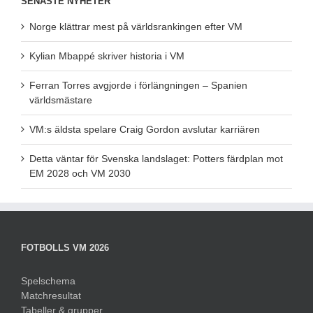
SENASTE NYHETER
Norge klättrar mest på världsrankingen efter VM
Kylian Mbappé skriver historia i VM
Ferran Torres avgjorde i förlängningen – Spanien
världsmästare
VM:s äldsta spelare Craig Gordon avslutar karriären
Detta väntar för Svenska landslaget: Potters färdplan mot
EM 2028 och VM 2030
FOTBOLLS VM 2026
Spelschema
Matchresultat
Tabeller & grupper