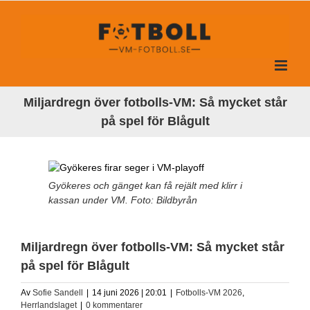
Fortsätt
till
innehållet
Miljardregn över fotbolls-VM: Så mycket står
på spel för Blågult
Gyökeres och gänget kan få rejält med klirr i
kassan under VM. Foto: Bildbyrån
Miljardregn över fotbolls-VM: Så mycket står
på spel för Blågult
Av
Sofie Sandell
|
14 juni 2026 | 20:01
|
Fotbolls-VM 2026
,
Herrlandslaget
|
0 kommentarer