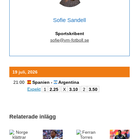
Sofie Sandell
Sportskribent
sofie@vm-fotboll.se
19 juli, 2026
21:00
Spanien -
Argentina
Expekt
1
2.25
X
3.10
2
3.50
Relaterade inlägg