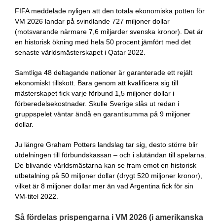
FIFA meddelade nyligen att den totala ekonomiska potten för
VM 2026 landar på svindlande 727 miljoner dollar
(motsvarande närmare 7,6 miljarder svenska kronor). Det är
en historisk ökning med hela 50 procent jämfört med det
senaste världsmästerskapet i Qatar 2022.
Samtliga 48 deltagande nationer är garanterade ett rejält
ekonomiskt tillskott. Bara genom att kvalificera sig till
mästerskapet fick varje förbund 1,5 miljoner dollar i
förberedelsekostnader. Skulle Sverige slås ut redan i
gruppspelet väntar ändå en garantisumma på 9 miljoner
dollar.
Ju längre Graham Potters landslag tar sig, desto större blir
utdelningen till förbundskassan – och i slutändan till spelarna.
De blivande världsmästarna kan se fram emot en historisk
utbetalning på 50 miljoner dollar (drygt 520 miljoner kronor),
vilket är 8 miljoner dollar mer än vad Argentina fick för sin
VM-titel 2022.
Så fördelas prispengarna i VM 2026 (i amerikanska