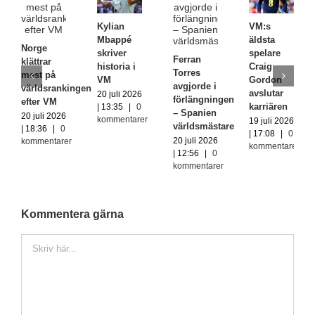
Kylian
VM:s
Mbappé
äldsta
Norge
skriver
spelare
Ferran
klättrar
historia i
Craig
Torres
mest på
VM
Gordon
avgjorde i
världsrankingen
avslutar
20 juli 2026
förlängningen
efter VM
karriären
| 13:35
|
0
– Spanien
20 juli 2026
kommentarer
19 juli 2026
världsmästare
| 18:36
|
0
| 17:08
|
0
20 juli 2026
kommentarer
kommentarer
| 12:56
|
0
kommentarer
Kommentera gärna
Kommentar