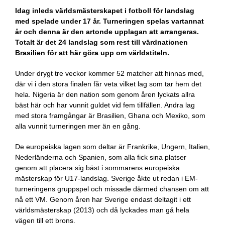
Idag inleds världsmästerskapet i fotboll för landslag
med spelade under 17 år. Turneringen spelas vartannat
år och denna är den artonde upplagan att arrangeras.
Totalt är det 24 landslag som rest till värdnationen
Brasilien för att här göra upp om världstiteln.
Under drygt tre veckor kommer 52 matcher att hinnas med,
där vi i den stora finalen får veta vilket lag som tar hem det
hela. Nigeria är den nation som genom åren lyckats allra
bäst här och har vunnit guldet vid fem tillfällen. Andra lag
med stora framgångar är Brasilien, Ghana och Mexiko, som
alla vunnit turneringen mer än en gång.
De europeiska lagen som deltar är Frankrike, Ungern, Italien,
Nederländerna och Spanien, som alla fick sina platser
genom att placera sig bäst i sommarens europeiska
mästerskap för U17-landslag. Sverige åkte ut redan i EM-
turneringens gruppspel och missade därmed chansen om att
nå ett VM. Genom åren har Sverige endast deltagit i ett
världsmästerskap (2013) och då lyckades man gå hela
vägen till ett brons.