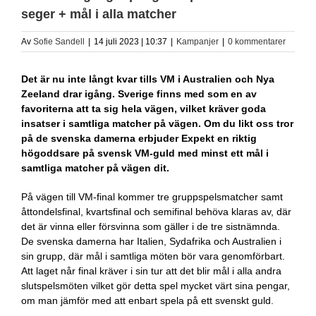
seger + mål i alla matcher
Av
Sofie Sandell
|
14 juli 2023 | 10:37
|
Kampanjer
|
0 kommentarer
Det är nu inte långt kvar tills VM i Australien och Nya
Zeeland drar igång. Sverige finns med som en av
favoriterna att ta sig hela vägen, vilket kräver goda
insatser i samtliga matcher på vägen. Om du likt oss tror
på de svenska damerna erbjuder Expekt en riktig
högoddsare på svensk VM-guld med minst ett mål i
samtliga matcher på vägen dit.
På vägen till VM-final kommer tre gruppspelsmatcher samt
åttondelsfinal, kvartsfinal och semifinal behöva klaras av, där
det är vinna eller försvinna som gäller i de tre sistnämnda.
De svenska damerna har Italien, Sydafrika och Australien i
sin grupp, där mål i samtliga möten bör vara genomförbart.
Att laget når final kräver i sin tur att det blir mål i alla andra
slutspelsmöten vilket gör detta spel mycket värt sina pengar,
om man jämför med att enbart spela på ett svenskt guld.