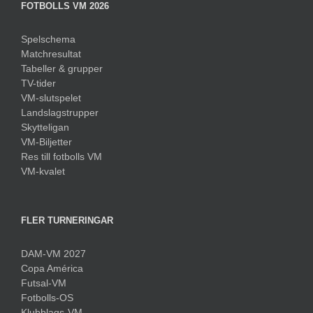
FOTBOLLS VM 2026
Spelschema
Matchresultat
Tabeller & grupper
TV-tider
VM-slutspelet
Landslagstrupper
Skytteligan
VM-Biljetter
Res till fotbolls VM
VM-kvalet
FLER TURNERINGAR
DAM-VM 2027
Copa América
Futsal-VM
Fotbolls-OS
Klubblags-VM