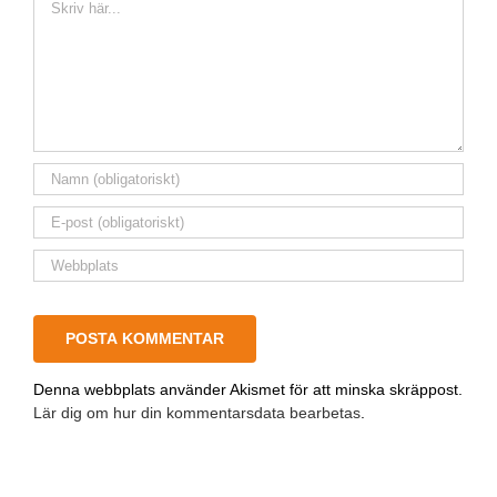
Denna webbplats använder Akismet för att minska skräppost.
Lär dig om hur din kommentarsdata bearbetas
.