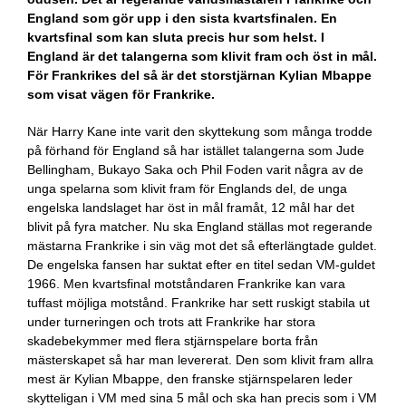
England som gör upp i den sista kvartsfinalen. En
kvartsfinal som kan sluta precis hur som helst. I
England är det talangerna som klivit fram och öst in mål.
För Frankrikes del så är det storstjärnan Kylian Mbappe
som visat vägen för Frankrike.
När Harry Kane inte varit den skyttekung som många trodde
på förhand för England så har istället talangerna som Jude
Bellingham, Bukayo Saka och Phil Foden varit några av de
unga spelarna som klivit fram för Englands del, de unga
engelska landslaget har öst in mål framåt, 12 mål har det
blivit på fyra matcher. Nu ska England ställas mot regerande
mästarna Frankrike i sin väg mot det så efterlängtade guldet.
De engelska fansen har suktat efter en titel sedan VM-guldet
1966. Men kvartsfinal motståndaren Frankrike kan vara
tuffast möjliga motstånd. Frankrike har sett ruskigt stabila ut
under turneringen och trots att Frankrike har stora
skadebekymmer med flera stjärnspelare borta från
mästerskapet så har man levererat. Den som klivit fram allra
mest är Kylian Mbappe, den franske stjärnspelaren leder
skytteligan i VM med sina 5 mål och ska han precis som i VM