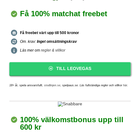
Få 100% matchat freebet
Få freebet värt upp till 500 kronor
Om. krav:
Inget omsättningskrav
Läs mer om
regler & villkor
TILL LEOVEGAS
18+ år, spela ansvarsfullt,
stodlinjen.se
, spelpaus.se. Läs fullständiga regler och villkor
här
.
100% välkomstbonus upp till
600 kr