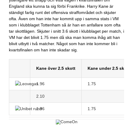
ytterligare ett snäpp och visa vägen i kvartsfinalen om
England ska kunna ta sig förbi Frankrike. Harry Kane är
ständigt farlig runt det offensiva straffområdet och skjuter
ofta. Även om han inte har kommit upp i samma stats i VM
som i klubblaget Tottenham så är han en anfallare som ofta
tar skottlägen. Skjuter i snitt 3.6 skott i klubblaget per match, i
VM har det blivit 1.75 men då ska man komma ihåg att han
blivit utbytt i två matcher. Något som han inte kommer bli i
kvartsfinalen om han inte skadar sig.
Kane över 2.5 skott
Kane under 2.5 skott
1.96
1.75
2.10
1.96
1.75