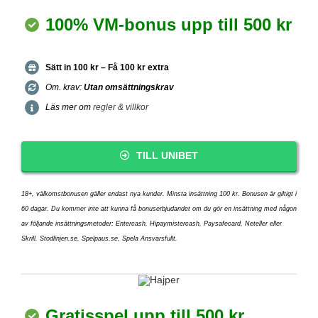
100% VM-bonus upp till 500 kr
Sätt in 100 kr – Få 100 kr extra
Om. krav:
Utan omsättningskrav
Läs mer om
regler & villkor
TILL UNIBET
18+, välkomstbonusen gäller endast nya kunder. Minsta insättning 100 kr. Bonusen är giltigt i
60 dagar. Du kommer inte att kunna få bonuserbjudandet om du gör en insättning med någon
av följande insättningsmetoder: Entercash, Hipaymistercash, Paysafecard, Neteller eller
Skrill. Stodlinjen.se, Spelpaus.se, Spela Ansvarsfullt.
Gratisspel upp till 500 kr