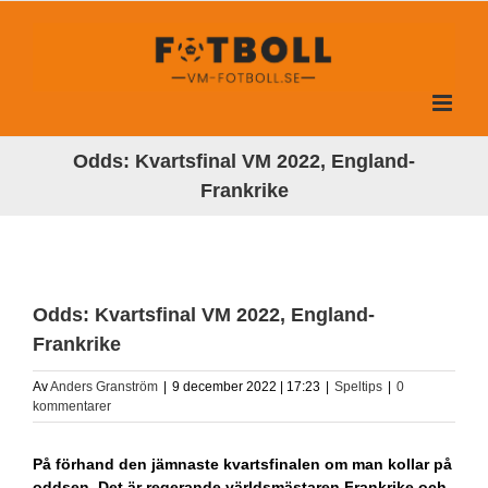
Fortsätt
till
innehållet
Odds: Kvartsfinal VM 2022, England-
Frankrike
Odds: Kvartsfinal VM 2022, England-
Frankrike
Av
Anders Granström
|
9 december 2022 | 17:23
|
Speltips
|
0
kommentarer
På förhand den jämnaste kvartsfinalen om man kollar på
oddsen. Det är regerande världsmästaren Frankrike och