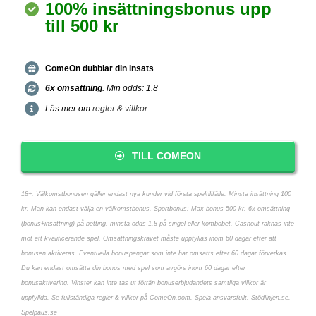
100% insättningsbonus upp
till 500 kr
ComeOn dubblar din insats
6x omsättning
. Min odds: 1.8
Läs mer om
regler & villkor
TILL COMEON
18+. Välkomstbonusen gäller endast nya kunder vid första speltillfälle. Minsta insättning 100
kr. Man kan endast välja en välkomstbonus. Sportbonus: Max bonus 500 kr. 6x omsättning
(bonus+insättning) på betting, minsta odds 1.8 på singel eller kombobet. Cashout räknas inte
mot ett kvalificerande spel. Omsättningskravet måste uppfyllas inom 60 dagar efter att
bonusen aktiveras. Eventuella bonuspengar som inte har omsatts efter 60 dagar förverkas.
Du kan endast omsätta din bonus med spel som avgörs inom 60 dagar efter
bonusaktivering. Vinster kan inte tas ut förrän bonuserbjudandets samtliga villkor är
uppfyllda. Se fullständiga regler & villkor på ComeOn.com. Spela ansvarsfullt. Stödlinjen.se.
Spelpaus.se