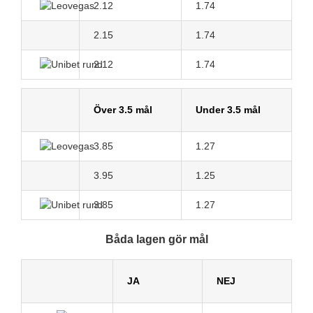
2.12
1.74
2.15
1.74
2.12
1.74
Över 3.5 mål
Under 3.5 mål
3.85
1.27
3.95
1.25
3.85
1.27
Båda lagen gör mål
JA
NEJ