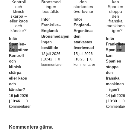
Inför
Inför
Frankrike–
England–
England:
Argentina:
Bronsmedaljen
den
Inför
Inför
ingen
starkastes
Spanien–
Frankrike–
beställde
överlevnad
Argentina:
Spanien:
18 juli 2026
15 juli 2026
Kontroll
kan
| 10:42
|
0
| 10:23
|
0
och
Spanien
kommentarer
kommentarer
klinisk
stoppa
skärpa –
den
eller kaos
franska
och
maskinen
känslor?
– igen?
19 juli 2026
14 juli 2026
| 10:46
|
0
| 10:30
|
0
kommentarer
kommentarer
Kommentera gärna