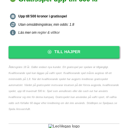
Upp till 500 kronor i gratisspel
Utan omsättningskrav, min odds: 1.8
Läs mer om
regler & villkor
TILL HAJPER
Åldersgräns 18 år. Gäller endast nya kunder. Ett gratisspel per spelare är tillgängligt.
Kvalificerande spel kan läggas på valfri sport. Kvalificerande spel måste avgöras till ett
minimiodds på 1,8. När det kvalificerande spelet har avgjorts krediteras gratisspelet
automatiskt. Värdet på gratisspelet motsvarar insatsen på det första avgjorda, kvalificerande
spelet, upp till maximalt 500 kr. Spel som annullerats eller där cash out har använts
kvalificerar sig inte för denna kampanj. Gratisspelet kan användas på valfri sport, till valfria
odds och förfaller 60 dagar efter kreditering om det inte används. Stödlinjen.se Spelpaus.se
Spela Ansvarsfullt.