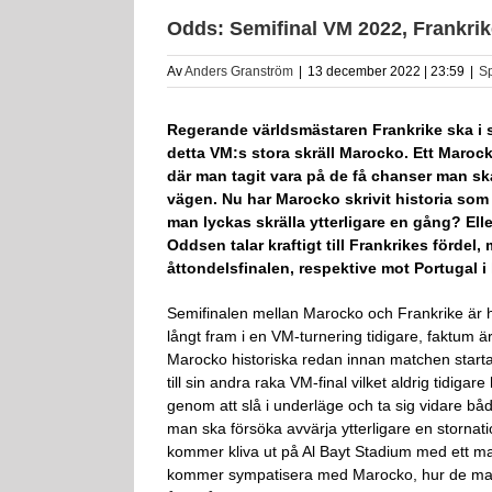
Odds: Semifinal VM 2022, Frankri
Av
Anders Granström
|
13 december 2022 | 23:59
|
Sp
Regerande världsmästaren Frankrike ska i si
detta VM:s stora skräll Marocko. Ett Maro
där man tagit vara på de få chanser man sk
vägen. Nu har Marocko skrivit historia som fö
man lyckas skrälla ytterligare en gång? Ell
Oddsen talar kraftigt till Frankrikes förde
åttondelsfinalen, respektive mot Portugal i
Semifinalen mellan Marocko och Frankrike är his
långt fram i en VM-turnering tidigare, faktum är 
Marocko historiska redan innan matchen start
till sin andra raka VM-final vilket aldrig tidi
genom att slå i underläge och ta sig vidare b
man ska försöka avvärja ytterligare en stornati
kommer kliva ut på Al Bayt Stadium med ett mas
kommer sympatisera med Marocko, hur de maro