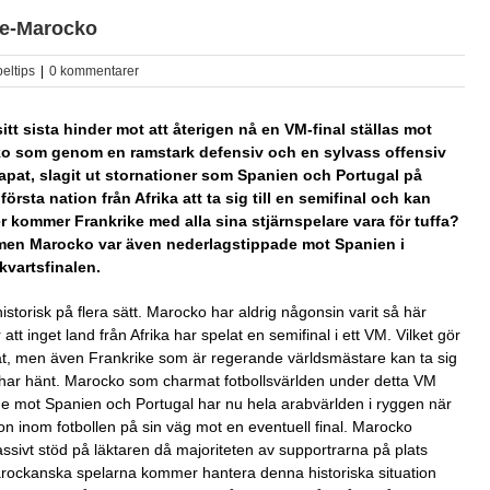
ke-Marocko
eltips
|
0 kommentarer
tt sista hinder mot att återigen nå en VM-final ställas mot
cko som genom en ramstark defensiv och en sylvass offensiv
apat, slagit ut stornationer som Spanien och Portugal på
rsta nation från Afrika att ta sig till en semifinal och kan
er kommer Frankrike med alla sina stjärnspelare vara för tuffa?
l, men Marocko var även nederlagstippade mot Spanien i
 kvartsfinalen.
torisk på flera sätt. Marocko har aldrig någonsin varit så här
att inget land från Afrika har spelat en semifinal i ett VM. Vilket gör
at, men även Frankrike som är regerande världsmästare kan ta sig
gare har hänt. Marocko som charmat fotbollsvärlden under detta VM
åde mot Spanien och Portugal har nu hela arabvärlden i ryggen när
on inom fotbollen på sin väg mot en eventuell final. Marocko
sivt stöd på läktaren då majoriteten av supportrarna på plats
ckanska spelarna kommer hantera denna historiska situation