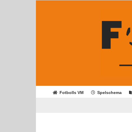
Fortsätt
till
innehållet
Fotbolls VM
Spelschema