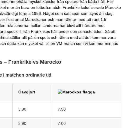
ommer innehålla mycket känslor från spelare från båda håll. För
ket mer än bara en fotbollsmatch. Frankrike koloniserade Marocko
jälvständigt förens 1956. Något som satt spår som syns än idag,
bor flest antal Marockaner och man räknar med att runt 1.5
n relationerna mellan länderna har blivit allt hårdare mot
are speciellt från Frankrikes håll under den senaste tiden. Så att
final ställer allt på sin spets och räkna med att det kommer vara
 och detta kan mycket väl bli en VM-match som vi kommer minnas
 – Frankrike vs Marocko
e i matchen ordinarie tid
Oavgjort
3.90
7.50
3.90
7.00