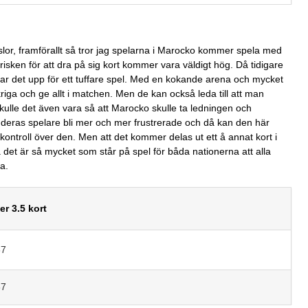
r, framförallt så tror jag spelarna i Marocko kommer spela med
 risken för att dra på sig kort kommer vara väldigt hög. Då tidigare
ppnar det upp för ett tuffare spel. Med en kokande arena och mycket
ga och ge allt i matchen. Men de kan också leda till att man
Skulle det även vara så att Marocko skulle ta ledningen och
deras spelare bli mer och mer frustrerade och då kan den här
ntroll över den. Men att det kommer delas ut ett å annat kort i
det är så mycket som står på spel för båda nationerna att alla
a.
er 3.5 kort
67
67