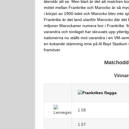
återstår att se. Men klart är det att matchen k
mötet mellan Frankrike och Marocko är så myc
i början av 1900-talet och Marocko blev inte s
Frankrike är det land utanför Marocko där det 
miljoner Marockaner numera bor i Frankrike. Me
varandra och tonläget har skruvats upp ytterlig
nationerna nu ställs mot varandra i en VM-semi
en kokande stämning inne på Al Bayt Stadium
framöver.
Matchodds
Vinnar
1.58
1.57