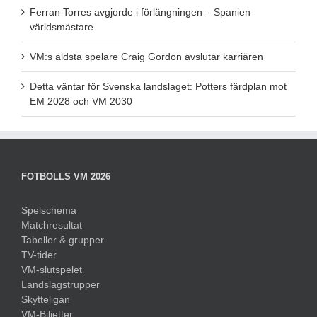
Ferran Torres avgjorde i förlängningen – Spanien
världsmästare
VM:s äldsta spelare Craig Gordon avslutar karriären
Detta väntar för Svenska landslaget: Potters färdplan mot
EM 2028 och VM 2030
FOTBOLLS VM 2026
Spelschema
Matchresultat
Tabeller & grupper
TV-tider
VM-slutspelet
Landslagstrupper
Skytteligan
VM-Biljetter