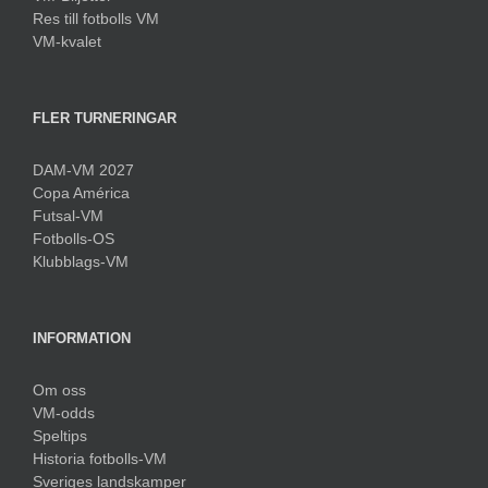
Res till fotbolls VM
VM-kvalet
FLER TURNERINGAR
DAM-VM 2027
Copa América
Futsal-VM
Fotbolls-OS
Klubblags-VM
INFORMATION
Om oss
VM-odds
Speltips
Historia fotbolls-VM
Sveriges landskamper