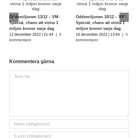
ddsmiljonen 13/12 – VM-
Oddsmiljonen 10/12 – VM-
Odd
pecial, chans att vinna 1
Special, chans att vinna 1
Spec
iljon kronor varje dag
miljon kronor varje dag
milj
2 december 2022 | 21:44
|
0
10 december 2022 | 13:44
|
0
18 d
ommentarer
kommentarer
komm
Kommentera gärna
Kommentar