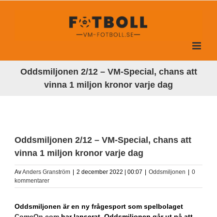
Fortsätt
till
innehållet
Oddsmiljonen 2/12 – VM-Special, chans att
vinna 1 miljon kronor varje dag
Oddsmiljonen 2/12 – VM-Special, chans att
vinna 1 miljon kronor varje dag
Av
Anders Granström
|
2 december 2022 | 00:07
|
Oddsmiljonen
|
0
kommentarer
Oddsmiljonen är en ny frågesport som spelbolaget
ComeOn.com
har lanserat. Oddsmiljonen går ut på att