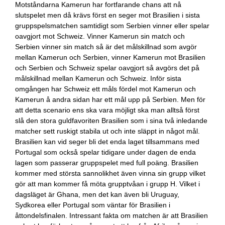
Motståndarna Kamerun har fortfarande chans att nå
slutspelet men då krävs först en seger mot Brasilien i sista
gruppspelsmatchen samtidigt som Serbien vinner eller spelar
oavgjort mot Schweiz. Vinner Kamerun sin match och
Serbien vinner sin match så är det målskillnad som avgör
mellan Kamerun och Serbien, vinner Kamerun mot Brasilien
och Serbien och Schweiz spelar oavgjort så avgörs det på
målskillnad mellan Kamerun och Schweiz. Inför sista
omgången har Schweiz ett måls fördel mot Kamerun och
Kamerun å andra sidan har ett mål upp på Serbien. Men för
att detta scenario ens ska vara möjligt ska man alltså först
slå den stora guldfavoriten Brasilien som i sina två inledande
matcher sett ruskigt stabila ut och inte släppt in något mål.
Brasilien kan vid seger bli det enda laget tillsammans med
Portugal som också spelar tidigare under dagen de enda
lagen som passerar gruppspelet med full poäng. Brasilien
kommer med största sannolikhet även vinna sin grupp vilket
gör att man kommer få möta grupptvåan i grupp H. Vilket i
dagsläget är Ghana, men det kan även bli Uruguay,
Sydkorea eller Portugal som väntar för Brasilien i
åttondelsfinalen. Intressant fakta om matchen är att Brasilien