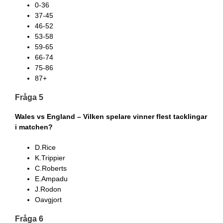
0-36
37-45
46-52
53-58
59-65
66-74
75-86
87+
Fråga 5
Wales vs England – Vilken spelare vinner flest tacklingar
i matchen?
D.Rice
K.Trippier
C.Roberts
E.Ampadu
J.Rodon
Oavgjort
Fråga 6