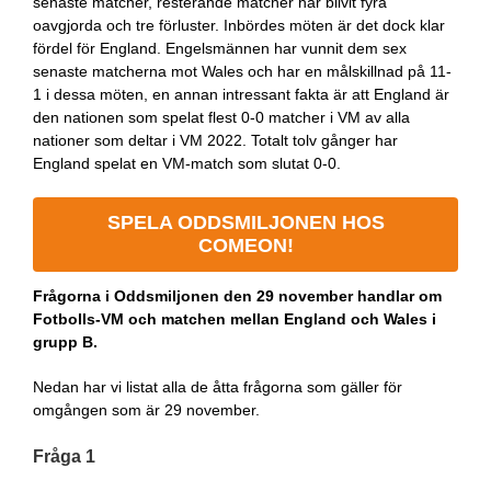
senaste matcher, resterande matcher har blivit fyra
oavgjorda och tre förluster. Inbördes möten är det dock klar
fördel för England. Engelsmännen har vunnit dem sex
senaste matcherna mot Wales och har en målskillnad på 11-
1 i dessa möten, en annan intressant fakta är att England är
den nationen som spelat flest 0-0 matcher i VM av alla
nationer som deltar i VM 2022. Totalt tolv gånger har
England spelat en VM-match som slutat 0-0.
SPELA ODDSMILJONEN HOS
COMEON!
Frågorna i Oddsmiljonen den 29 november handlar om
Fotbolls-VM och matchen mellan England och Wales i
grupp B.
Nedan har vi listat alla de åtta frågorna som gäller för
omgången som är 29 november.
Fråga 1