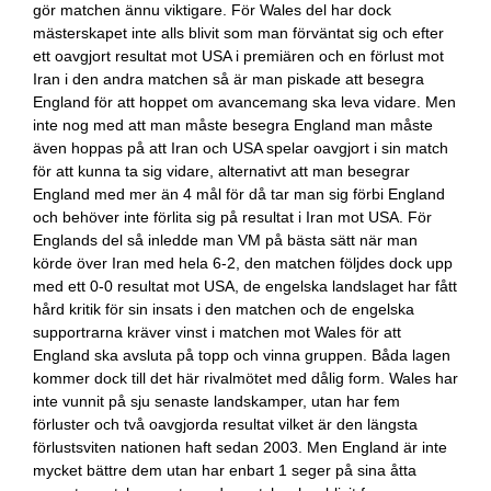
gör matchen ännu viktigare. För Wales del har dock
mästerskapet inte alls blivit som man förväntat sig och efter
ett oavgjort resultat mot USA i premiären och en förlust mot
Iran i den andra matchen så är man piskade att besegra
England för att hoppet om avancemang ska leva vidare. Men
inte nog med att man måste besegra England man måste
även hoppas på att Iran och USA spelar oavgjort i sin match
för att kunna ta sig vidare, alternativt att man besegrar
England med mer än 4 mål för då tar man sig förbi England
och behöver inte förlita sig på resultat i Iran mot USA. För
Englands del så inledde man VM på bästa sätt när man
körde över Iran med hela 6-2, den matchen följdes dock upp
med ett 0-0 resultat mot USA, de engelska landslaget har fått
hård kritik för sin insats i den matchen och de engelska
supportrarna kräver vinst i matchen mot Wales för att
England ska avsluta på topp och vinna gruppen. Båda lagen
kommer dock till det här rivalmötet med dålig form. Wales har
inte vunnit på sju senaste landskamper, utan har fem
förluster och två oavgjorda resultat vilket är den längsta
förlustsviten nationen haft sedan 2003. Men England är inte
mycket bättre dem utan har enbart 1 seger på sina åtta