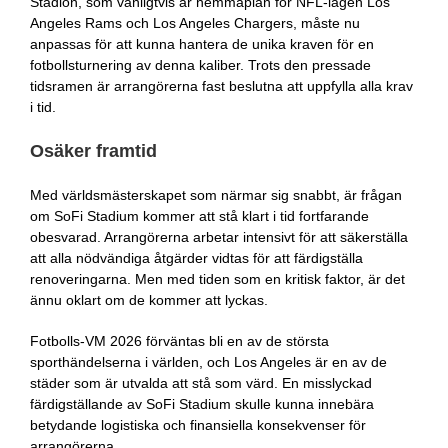
Stadion, som vanligtvis är hemmaplan för NFL-lagen Los
Angeles Rams och Los Angeles Chargers, måste nu
anpassas för att kunna hantera de unika kraven för en
fotbollsturnering av denna kaliber. Trots den pressade
tidsramen är arrangörerna fast beslutna att uppfylla alla krav
i tid.
Osäker framtid
Med världsmästerskapet som närmar sig snabbt, är frågan
om SoFi Stadium kommer att stå klart i tid fortfarande
obesvarad. Arrangörerna arbetar intensivt för att säkerställa
att alla nödvändiga åtgärder vidtas för att färdigställa
renoveringarna. Men med tiden som en kritisk faktor, är det
ännu oklart om de kommer att lyckas.
Fotbolls-VM 2026 förväntas bli en av de största
sporthändelserna i världen, och Los Angeles är en av de
städer som är utvalda att stå som värd. En misslyckad
färdigställande av SoFi Stadium skulle kunna innebära
betydande logistiska och finansiella konsekvenser för
arrangörerna.