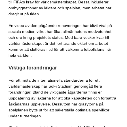
till FIFA:s krav för världsmästerskapet. Dessa inkluderar
ombyggnationer av läktare och spelplan, men arbetet har
dragit ut på tiden.
En video av den pågående renoveringen har blivit viral på
sociala medier, vilket har ökat allmänhetens medvetenhet
och oro kring projektets status. Med bara veckor kvar till
världsmästerskapet är det fortfarande oklart om arbetet
kommer att slutföras i tid för att välkomna fotbollsfans från
hela världen.
Viktiga förändringar
För att möta de internationella standarderna för ett
världsmästerskap har SoFi Stadium genomgått flera
förändringar. Bland de viktigaste åtgärderna finns en
uppdatering av läktarna för att öka kapaciteten och förbättra
åskådarnas upplevelse. Dessutom har gräsytorna på
spelplanen bytts ut för att säkerställa optimala spelvillkor
under turneringen.