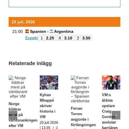
19 juli, 2026
21:00
Spanien -
Argentina
Expekt
1
2.25
X
3.10
2
3.50
Relaterade inlägg
Kylian
VM:s
Mbappé
äldsta
Norge
skriver
spelare
Ferran
klättrar
historia i
Craig
Torres
mest på
VM
Gordon
avgjorde i
världsrankingen
avslutar
20 juli 2026
förlängningen
efter VM
karriären
| 13:35
|
0