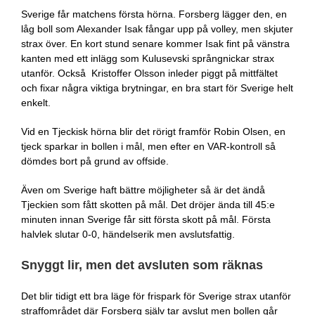
Sverige får matchens första hörna. Forsberg lägger den, en
låg boll som Alexander Isak fångar upp på volley, men skjuter
strax över. En kort stund senare kommer Isak fint på vänstra
kanten med ett inlägg som Kulusevski språngnickar strax
utanför. Också Kristoffer Olsson inleder piggt på mittfältet
och fixar några viktiga brytningar, en bra start för Sverige helt
enkelt.
Vid en Tjeckisk hörna blir det rörigt framför Robin Olsen, en
tjeck sparkar in bollen i mål, men efter en VAR-kontroll så
dömdes bort på grund av offside.
Även om Sverige haft bättre möjligheter så är det ändå
Tjeckien som fått skotten på mål. Det dröjer ända till 45:e
minuten innan Sverige får sitt första skott på mål. Första
halvlek slutar 0-0, händelserik men avslutsfattig.
Snyggt lir, men det avsluten som räknas
Det blir tidigt ett bra läge för frispark för Sverige strax utanför
straffområdet där Forsberg själv tar avslut men bollen går