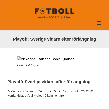
Fortsätt
till
innehållet
Playoff: Sverige vidare efter förlängning
Foto: Bildbyrån
Playoff: Sverige vidare efter förlängning
Av
Anders Granström
|
24 mars 2022 | 23:17
|
Fotbolls-VM 2022
,
Herrlandslaget
,
VM-kvalet
|
0 kommentarer