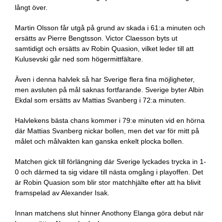
långt över.
Martin Olsson får utgå på grund av skada i 61:a minuten och
ersätts av Pierre Bengtsson. Victor Claesson byts ut
samtidigt och ersätts av Robin Quasion, vilket leder till att
Kulusevski går ned som högermittfältare.
Även i denna halvlek så har Sverige flera fina möjligheter,
men avsluten på mål saknas fortfarande. Sverige byter Albin
Ekdal som ersätts av Mattias Svanberg i 72:a minuten.
Halvlekens bästa chans kommer i 79:e minuten vid en hörna
där Mattias Svanberg nickar bollen, men det var för mitt på
målet och målvakten kan ganska enkelt plocka bollen.
Matchen gick till förlängning där Sverige lyckades trycka in 1-
0 och därmed ta sig vidare till nästa omgång i playoffen. Det
är Robin Quasion som blir stor matchhjälte efter att ha blivit
framspelad av Alexander Isak.
Innan matchens slut hinner Anothony Elanga göra debut när