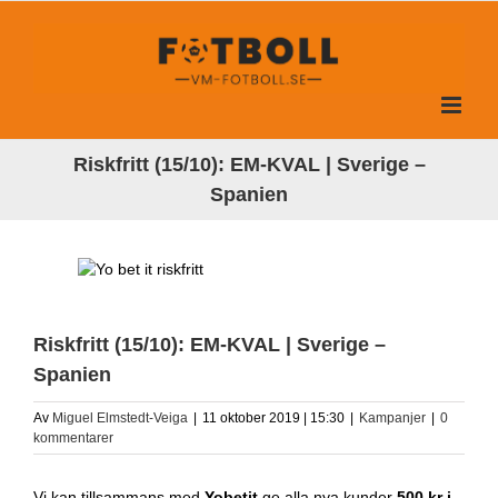
Fortsätt
till
innehållet
Riskfritt (15/10): EM-KVAL | Sverige –
Spanien
Riskfritt (15/10): EM-KVAL | Sverige –
Spanien
Av
Miguel Elmstedt-Veiga
|
11 oktober 2019 | 15:30
|
Kampanjer
|
0
kommentarer
Vi kan tillsammans med
Yobetit
ge alla nya kunder
500 kr i