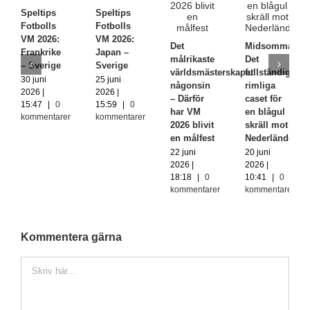
Speltips
Speltips
Fotbolls
Fotbolls
VM 2026:
VM 2026:
Det
Midsommardr
Frankrike
Japan –
målrikaste
Det
– Sverige
Sverige
världsmästerskapet
fullständigt
30 juni
25 juni
någonsin
rimliga
2026 |
2026 |
– Därför
caset för
15:47
|
0
15:59
|
0
har VM
en blågul
kommentarer
kommentarer
2026 blivit
skräll mot
en målfest
Nederländerna
22 juni
20 juni
2026 |
2026 |
18:18
|
0
10:41
|
0
kommentarer
kommentarer
Kommentera gärna
Kommentar