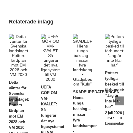
Relaterade inlägg
Potters
tydliga
Detta
besked till
UEFA
väntar för
förbundet:
SKADEUPPDATERINGEN:
GÖR OM
Svenska
”Jag är
Hiens
VM-
landslaget:
inte klar
tunga
KVALET:
Potters
här”
bakslag –
Så
färdplan
2 juli 2026 |
missar
fungerar
mot EM
13:47
|
0
fyra
det nya
2028 och
kommentarer
landskamper
ligasystemet
VM 2030
•
till VM