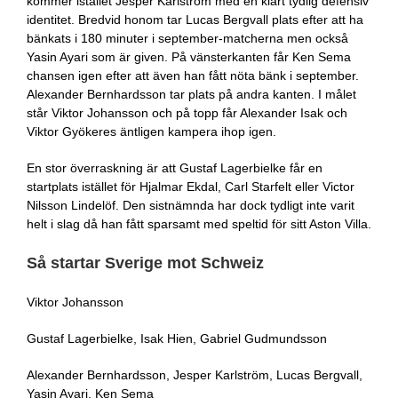
kommer istället Jesper Karlström med en klart tydlig defensiv
identitet. Bredvid honom tar Lucas Bergvall plats efter att ha
bänkats i 180 minuter i september-matcherna men också
Yasin Ayari som är given. På vänsterkanten får Ken Sema
chansen igen efter att även han fått nöta bänk i september.
Alexander Bernhardsson tar plats på andra kanten. I målet
står Viktor Johansson och på topp får Alexander Isak och
Viktor Gyökeres äntligen kampera ihop igen.
En stor överraskning är att Gustaf Lagerbielke får en
startplats istället för Hjalmar Ekdal, Carl Starfelt eller Victor
Nilsson Lindelöf. Den sistnämnda har dock tydligt inte varit
helt i slag då han fått sparsamt med speltid för sitt Aston Villa.
Så startar Sverige mot Schweiz
Viktor Johansson
Gustaf Lagerbielke, Isak Hien, Gabriel Gudmundsson
Alexander Bernhardsson, Jesper Karlström, Lucas Bergvall,
Yasin Ayari, Ken Sema