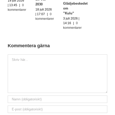
19 juli 2026
Glädjebeskedet
2030
| 13:45
|
0
om
18 juli 2026
kommentarer
”Kulu”
| 17:07
|
0
3 juli 2026 |
kommentarer
14:16
|
0
kommentarer
Kommentera gärna
Kommentar