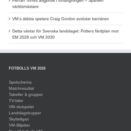
Ferran Torres avgjorde i förlängningen – Spanien
världsmästare
VM:s äldsta spelare Craig Gordon avslutar karriären
Detta väntar för Svenska landslaget: Potters färdplan mot
EM 2028 och VM 2030
FOTBOLLS VM 2026
Spelschema
Matchresultat
Tabeller & grupper
TV-tider
VM-slutspelet
Landslagstrupper
Skytteligan
VM-Biljetter