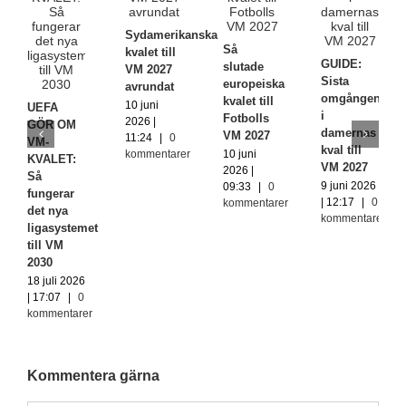
Sydamerikanska
Så
kvalet till
GUIDE:
slutade
VM 2027
Sista
europeiska
avrundat
omgången
kvalet till
10 juni
UEFA
i
Fotbolls
2026 |
GÖR OM
damernas
VM 2027
11:24
|
0
VM-
kval till
kommentarer
10 juni
KVALET:
VM 2027
2026 |
Så
9 juni 2026
09:33
|
0
fungerar
| 12:17
|
0
kommentarer
det nya
kommentarer
ligasystemet
till VM
2030
18 juli 2026
| 17:07
|
0
kommentarer
Kommentera gärna