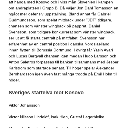
att hänga med Kosovo och i viss mån Slovenien i kampen
om andraplatsen i Grupp B. Då väljer Jon Dahl Tomasson en
ngåot mer defensiv uppställning. Bland annat får Gabriel
Gudmundsson, som spelat mittback under ”JDT” tidigare,
chansen som vänster wingback på pappret. Daniel
Svensson, som tidigare konkurrerat som vänster wingback,
ser ut att få starta centralt på mittfältet. Svensson har
erfarenhet av en central position i danska Nordsjaelland
innan flytten till Borussia Dortmund. I övrigt får Yasin Ayari
och Lucas Bergvall chansen igen medan Hugo Larsson och
Anton Saletros förpassas till bänken tillsammans med Jesper
Karlström som startade senast. Till höger spelar Alexander
Bernhardsson igen även fast många trodde på Emil Holm till
höger.
Sveriges startelva mot Kosovo
Viktor Johansson
Victor Nilsson Lindelöf, Isak Hien, Gustaf Lagerbielke