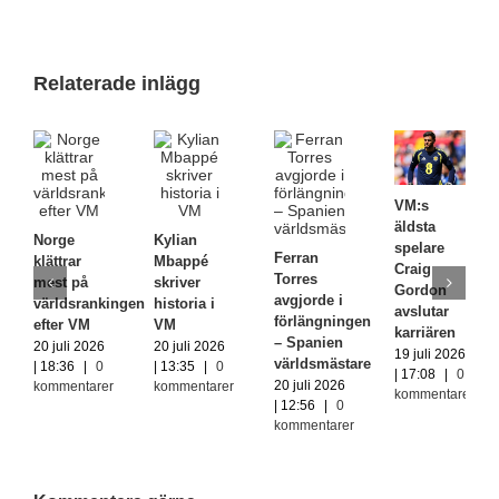
Relaterade inlägg
VM:s
äldsta
Norge
Kylian
spelare
Ferran
klättrar
Mbappé
Craig
Torres
mest på
skriver
Gordon
avgjorde i
världsrankingen
historia i
avslutar
förlängningen
efter VM
VM
karriären
– Spanien
20 juli 2026
20 juli 2026
19 juli 2026
världsmästare
| 18:36
|
0
| 13:35
|
0
| 17:08
|
0
20 juli 2026
kommentarer
kommentarer
kommentarer
| 12:56
|
0
kommentarer