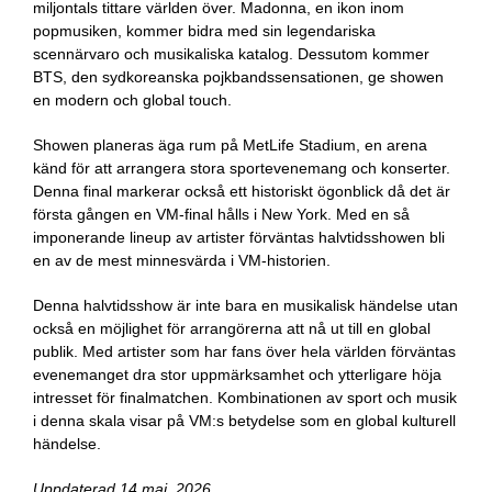
miljontals tittare världen över. Madonna, en ikon inom
popmusiken, kommer bidra med sin legendariska
scennärvaro och musikaliska katalog. Dessutom kommer
BTS, den sydkoreanska pojkbandssensationen, ge showen
en modern och global touch.
Showen planeras äga rum på MetLife Stadium, en arena
känd för att arrangera stora sportevenemang och konserter.
Denna final markerar också ett historiskt ögonblick då det är
första gången en VM-final hålls i New York. Med en så
imponerande lineup av artister förväntas halvtidsshowen bli
en av de mest minnesvärda i VM-historien.
Denna halvtidsshow är inte bara en musikalisk händelse utan
också en möjlighet för arrangörerna att nå ut till en global
publik. Med artister som har fans över hela världen förväntas
evenemanget dra stor uppmärksamhet och ytterligare höja
intresset för finalmatchen. Kombinationen av sport och musik
i denna skala visar på VM:s betydelse som en global kulturell
händelse.
Uppdaterad 14 maj, 2026