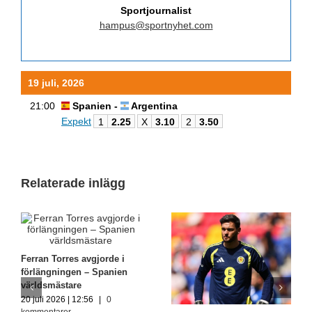
Sportjournalist
hampus@sportnyhet.com
19 juli, 2026
21:00
Spanien -
Argentina
Expekt
1
2.25
X
3.10
2
3.50
Relaterade inlägg
Ferran Torres avgjorde i
förlängningen – Spanien
världsmästare
20 juli 2026 | 12:56
|
0
kommentarer