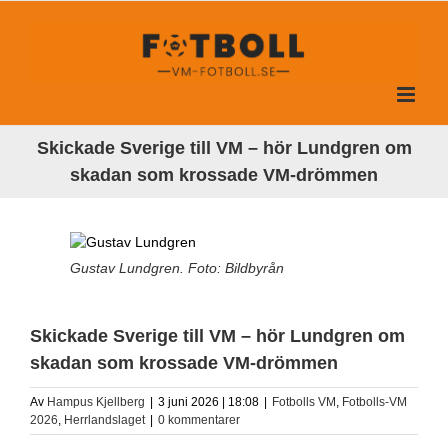
Fortsätt
till
innehållet
Skickade Sverige till VM – hör Lundgren om
skadan som krossade VM-drömmen
Gustav Lundgren. Foto: Bildbyrån
Skickade Sverige till VM – hör Lundgren om
skadan som krossade VM-drömmen
Av
Hampus Kjellberg
|
3 juni 2026 | 18:08
|
Fotbolls VM
,
Fotbolls-VM
2026
,
Herrlandslaget
|
0 kommentarer