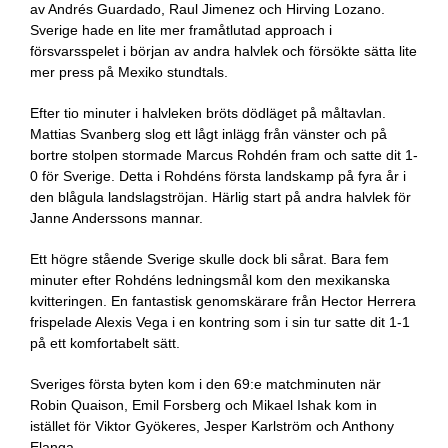
av Andrés Guardado, Raul Jimenez och Hirving Lozano.
Sverige hade en lite mer framåtlutad approach i
försvarsspelet i början av andra halvlek och försökte sätta lite
mer press på Mexiko stundtals.
Efter tio minuter i halvleken bröts dödläget på måltavlan.
Mattias Svanberg slog ett lågt inlägg från vänster och på
bortre stolpen stormade Marcus Rohdén fram och satte dit 1-
0 för Sverige. Detta i Rohdéns första landskamp på fyra år i
den blågula landslagströjan. Härlig start på andra halvlek för
Janne Anderssons mannar.
Ett högre stående Sverige skulle dock bli sårat. Bara fem
minuter efter Rohdéns ledningsmål kom den mexikanska
kvitteringen. En fantastisk genomskärare från Hector Herrera
frispelade Alexis Vega i en kontring som i sin tur satte dit 1-1
på ett komfortabelt sätt.
Sveriges första byten kom i den 69:e matchminuten när
Robin Quaison, Emil Forsberg och Mikael Ishak kom in
istället för Viktor Gyökeres, Jesper Karlström och Anthony
Elanga.