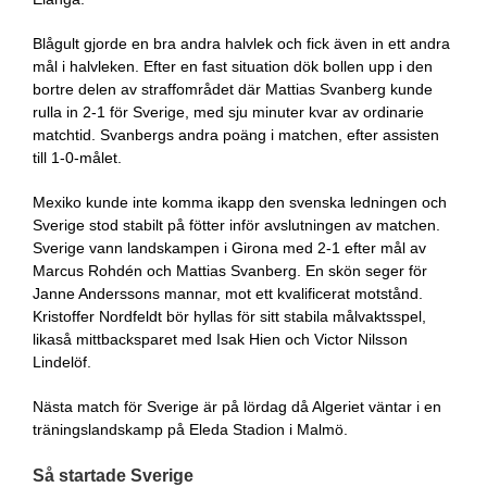
Blågult gjorde en bra andra halvlek och fick även in ett andra
mål i halvleken. Efter en fast situation dök bollen upp i den
bortre delen av straffområdet där Mattias Svanberg kunde
rulla in 2-1 för Sverige, med sju minuter kvar av ordinarie
matchtid. Svanbergs andra poäng i matchen, efter assisten
till 1-0-målet.
Mexiko kunde inte komma ikapp den svenska ledningen och
Sverige stod stabilt på fötter inför avslutningen av matchen.
Sverige vann landskampen i Girona med 2-1 efter mål av
Marcus Rohdén och Mattias Svanberg. En skön seger för
Janne Anderssons mannar, mot ett kvalificerat motstånd.
Kristoffer Nordfeldt bör hyllas för sitt stabila målvaktsspel,
likaså mittbacksparet med Isak Hien och Victor Nilsson
Lindelöf.
Nästa match för Sverige är på lördag då Algeriet väntar i en
träningslandskamp på Eleda Stadion i Malmö.
Så startade Sverige