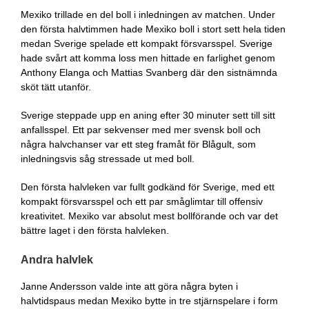
Mexiko trillade en del boll i inledningen av matchen. Under
den första halvtimmen hade Mexiko boll i stort sett hela tiden
medan Sverige spelade ett kompakt försvarsspel. Sverige
hade svårt att komma loss men hittade en farlighet genom
Anthony Elanga och Mattias Svanberg där den sistnämnda
sköt tätt utanför.
Sverige steppade upp en aning efter 30 minuter sett till sitt
anfallsspel. Ett par sekvenser med mer svensk boll och
några halvchanser var ett steg framåt för Blågult, som
inledningsvis såg stressade ut med boll.
Den första halvleken var fullt godkänd för Sverige, med ett
kompakt försvarsspel och ett par småglimtar till offensiv
kreativitet. Mexiko var absolut mest bollförande och var det
bättre laget i den första halvleken.
Andra halvlek
Janne Andersson valde inte att göra några byten i
halvtidspaus medan Mexiko bytte in tre stjärnspelare i form