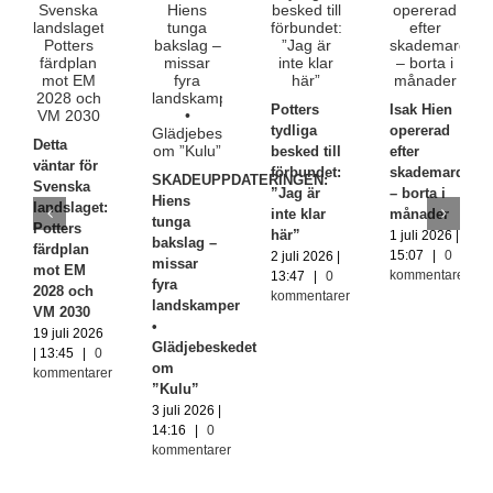
Potters
Isak Hien
tydliga
opererad
Detta
besked till
efter
väntar för
förbundet:
skademardrö
SKADEUPPDATERINGEN:
Svenska
”Jag är
– borta i
Hiens
landslaget:
inte klar
månader
tunga
Potters
här”
1 juli 2026 |
bakslag –
färdplan
15:07
|
0
2 juli 2026 |
missar
mot EM
kommentarer
13:47
|
0
fyra
2028 och
kommentarer
landskamper
VM 2030
•
19 juli 2026
Glädjebeskedet
| 13:45
|
0
om
kommentarer
”Kulu”
3 juli 2026 |
14:16
|
0
kommentarer