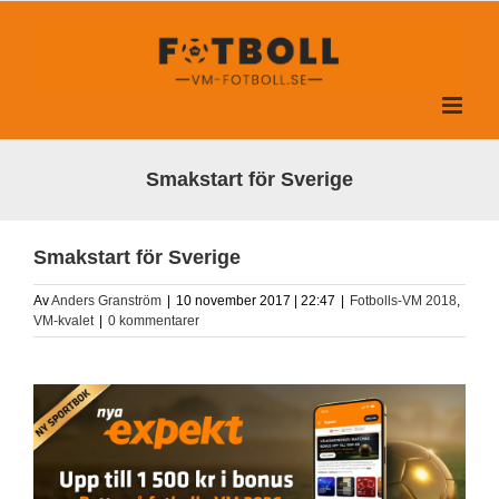
Fortsätt
till
innehållet
Smakstart för Sverige
Smakstart för Sverige
Av
Anders Granström
|
10 november 2017 | 22:47
|
Fotbolls-VM 2018
,
VM-kvalet
|
0 kommentarer