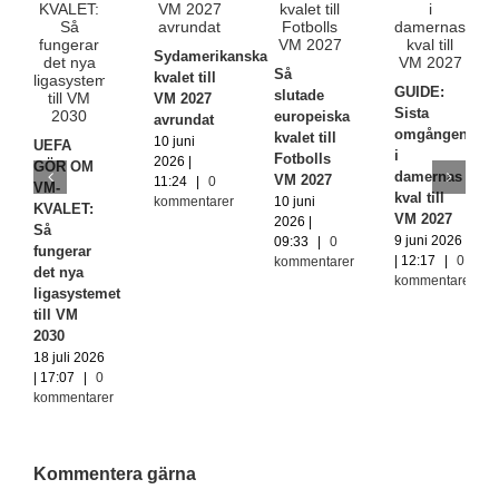
Sydamerikanska
Så
kvalet till
GUIDE:
slutade
VM 2027
Sista
europeiska
avrundat
omgången
kvalet till
10 juni
UEFA
i
Fotbolls
2026 |
GÖR OM
damernas
VM 2027
11:24
|
0
VM-
kval till
kommentarer
10 juni
KVALET:
VM 2027
2026 |
Så
9 juni 2026
09:33
|
0
fungerar
| 12:17
|
0
kommentarer
det nya
kommentarer
ligasystemet
till VM
2030
18 juli 2026
| 17:07
|
0
kommentarer
Kommentera gärna