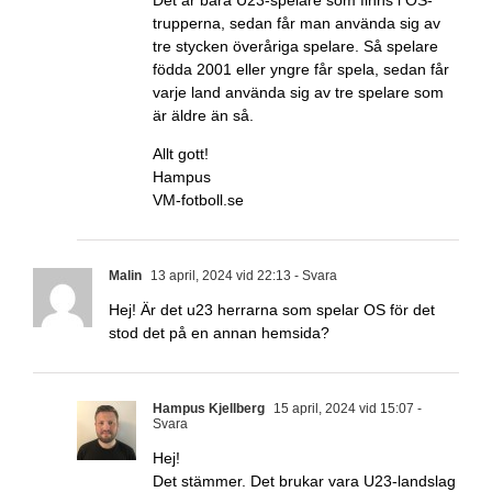
Det är bara U23-spelare som finns i OS-
trupperna, sedan får man använda sig av
tre stycken överåriga spelare. Så spelare
födda 2001 eller yngre får spela, sedan får
varje land använda sig av tre spelare som
är äldre än så.
Allt gott!
Hampus
VM-fotboll.se
Malin
13 april, 2024 vid 22:13
- Svara
Hej! Är det u23 herrarna som spelar OS för det
stod det på en annan hemsida?
Hampus Kjellberg
15 april, 2024 vid 15:07
-
Svara
Hej!
Det stämmer. Det brukar vara U23-landslag