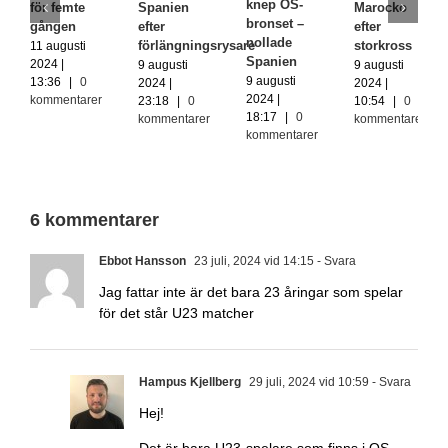
knep OS-
för femte
Spanien
Marocko
bronset –
gången
efter
efter
nollade
förlängningsrysare
storkross
11 augusti
Spanien
2024 |
9 augusti
9 augusti
9 augusti
13:36
|
0
2024 |
2024 |
2024 |
kommentarer
23:18
|
0
10:54
|
0
18:17
|
0
kommentarer
kommentarer
kommentarer
6 kommentarer
Ebbot Hansson
23 juli, 2024 vid 14:15
- Svara
Jag fattar inte är det bara 23 åringar som spelar
för det står U23 matcher
Hampus Kjellberg
29 juli, 2024 vid 10:59
- Svara
Hej!