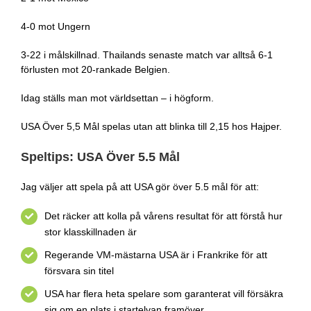
4-0 mot Ungern
3-22 i målskillnad. Thailands senaste match var alltså 6-1
förlusten mot 20-rankade Belgien.
Idag ställs man mot världsettan – i högform.
USA Över 5,5 Mål spelas utan att blinka till 2,15 hos Hajper.
Speltips: USA Över 5.5 Mål
Jag väljer att spela på att USA gör över 5.5 mål för att:
Det räcker att kolla på vårens resultat för att förstå hur
stor klasskillnaden är
Regerande VM-mästarna USA är i Frankrike för att
försvara sin titel
USA har flera heta spelare som garanterat vill försäkra
sig om en plats i startelvan framöver