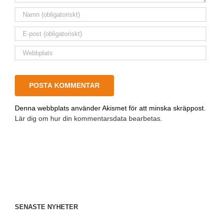
Denna webbplats använder Akismet för att minska skräppost.
Lär dig om hur din kommentarsdata bearbetas
.
SENASTE NYHETER