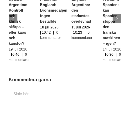
Argentina:
England:
Argentina:
Spanien:
Kontroll
Bronsmedaljen
den
kan
och
ingen
starkastes
Spanien
klinisk
beställde
överlevnad
stoppa
skärpa –
den
18 juli 2026
15 juli 2026
eller kaos
franska
| 10:42
|
0
| 10:23
|
0
kommentarer
kommentarer
och
maskinen
känslor?
– igen?
19 juli 2026
14 juli 2026
| 10:46
|
0
| 10:30
|
0
kommentarer
kommentarer
Kommentera gärna
Kommentar