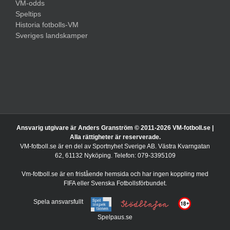
VM-odds
Speltips
Historia fotbolls-VM
Sveriges landskamper
Ansvarig utgivare är Anders Granström © 2011-
2026 VM-fotboll.se |
Alla rättigheter är reserverade.
VM-fotboll.se är en del av Sportnyhet Sverige AB. Västra Kvarngatan
62, 61132 Nyköping. Telefon: 079-3395109
Vm-fotboll.se är en fristående hemsida och har ingen koppling med
FIFA eller Svenska Fotbollsförbundet.
Spela ansvarsfullt
Spelpaus.se