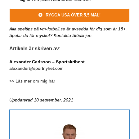
RYGGA USA ÖVER 5,5 MÅL!
Alla speltips
på vm-fotboll.se är avsedda för dig som är 18+.
Spelar du för mycket? Kontakta Stödlinjen.
Artikeln är skriven av:
Alexander Carlsson – Sportskribent
alexander@sportnyhet.com
>> Läs mer om mig här
Uppdaterad 10 september, 2021