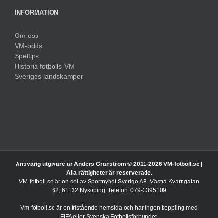
INFORMATION
Om oss
VM-odds
Speltips
Historia fotbolls-VM
Sveriges landskamper
Ansvarig utgivare är Anders Granström © 2011-
2026 VM-fotboll.se |
Alla rättigheter är reserverade.
VM-fotboll.se är en del av Sportnyhet Sverige AB. Västra Kvarngatan
62, 61132 Nyköping. Telefon: 079-3395109
Vm-fotboll.se är en fristående hemsida och har ingen koppling med
FIFA eller Svenska Fotbollsförbundet.