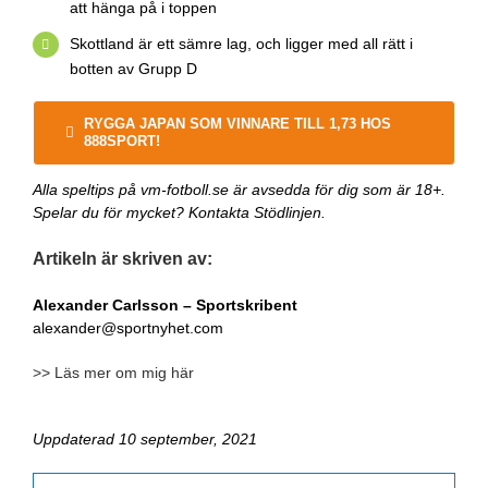
att hänga på i toppen
Skottland är ett sämre lag, och ligger med all rätt i
botten av Grupp D
RYGGA JAPAN SOM VINNARE TILL 1,73 HOS
888SPORT!
Alla speltips
på vm-fotboll.se är avsedda för dig som är 18+.
Spelar du för mycket? Kontakta Stödlinjen.
Artikeln är skriven av:
Alexander Carlsson – Sportskribent
alexander@sportnyhet.com
>> Läs mer om mig här
Uppdaterad 10 september, 2021