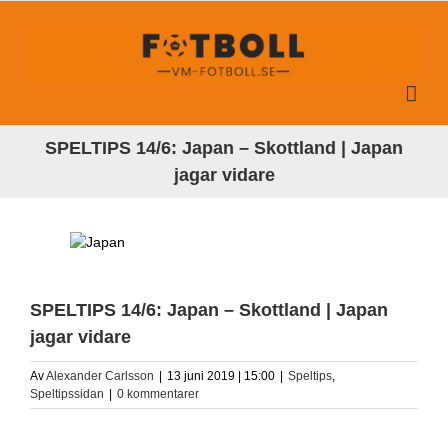
Fortsätt
till
innehållet
SPELTIPS 14/6: Japan – Skottland | Japan
jagar vidare
SPELTIPS 14/6: Japan – Skottland | Japan
jagar vidare
Av
Alexander Carlsson
|
13 juni 2019 | 15:00
|
Speltips
,
Speltipssidan
|
0 kommentarer