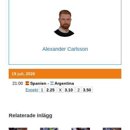
Alexander Carlsson
19 juli, 2026
21:00
Spanien -
Argentina
Expekt
1
2.25
X
3.10
2
3.50
Relaterade inlägg