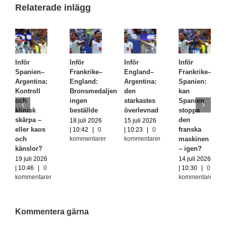
Relaterade inlägg
Inför
Inför
Inför
Inför
Spanien–
Frankrike–
England–
Frankrike–
Argentina:
England:
Argentina:
Spanien:
Kontroll
Bronsmedaljen
den
kan
och
ingen
starkastes
Spanien
klinisk
beställde
överlevnad
stoppa
skärpa –
den
18 juli 2026
15 juli 2026
eller kaos
franska
| 10:42
|
0
| 10:23
|
0
kommentarer
kommentarer
och
maskinen
känslor?
– igen?
19 juli 2026
14 juli 2026
| 10:46
|
0
| 10:30
|
0
kommentarer
kommentarer
Kommentera gärna