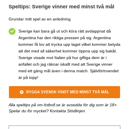
Speltips: Sverige vinner med minst två mål
Grundar mitt spel av en anledning.
Sverige kan bara gå ut och köra rätt avslappnat då
Argentina har den riktiga pressen på sig. Argentina
kommer få lov att trycka upp laget vilket kommer betyda
att det med all säkerhet kommer öppna upp sig bakåt.
Sverige visade mot Italien på hur giftiga dem är i
anfallet och jag räknar iskallt med att Sverige vinner
med ett gäng mål även i denna match. Självförtroendet
är på topp!
RYGGA SVENSK VINST MED MINST TVÅ MÅL
Alla speltips
på vm-fotboll.se är avsedda för dig som är 18+.
Spelar du för mycket? Kontakta Stödlinjen.