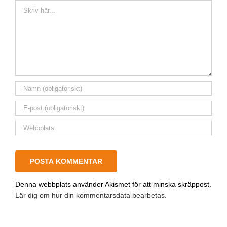
Kommentar
Denna webbplats använder Akismet för att minska skräppost.
Lär dig om hur din kommentarsdata bearbetas
.