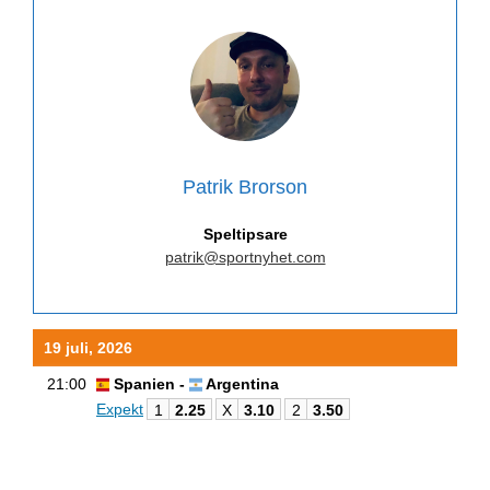
Patrik Brorson
Speltipsare
patrik@sportnyhet.com
19 juli, 2026
21:00
Spanien -
Argentina
Expekt
1
2.25
X
3.10
2
3.50