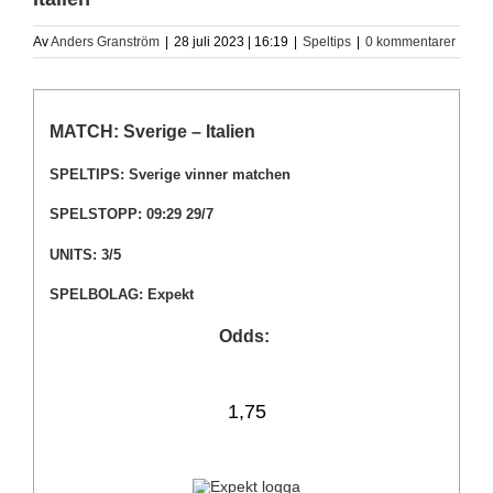
Av
Anders Granström
|
28 juli 2023 | 16:19
|
Speltips
|
0 kommentarer
MATCH: Sverige – Italien
SPELTIPS:
Sverige vinner matchen
SPELSTOPP: 0
9:29 29/7
UNITS:
3/5
SPELBOLAG:
Expekt
Odds:
1,75