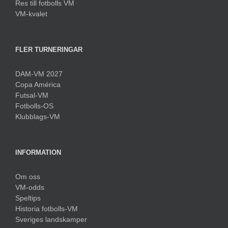
Res till fotbolls VM
VM-kvalet
FLER TURNERINGAR
DAM-VM 2027
Copa América
Futsal-VM
Fotbolls-OS
Klubblags-VM
INFORMATION
Om oss
VM-odds
Speltips
Historia fotbolls-VM
Sveriges landskamper