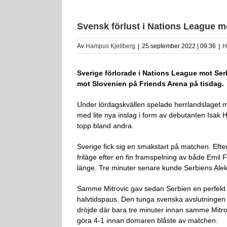
Svensk förlust i Nations League m
Av
Hampus Kjellberg
|
25 september 2022 | 09:36
|
H
Sverige förlorade i Nations League mot Se
mot Slovenien på Friends Arena på tisdag.
Under lördagskvällen spelade herrlandslaget m
med lite nya inslag i form av debutanten Isa
topp bland andra.
Sverige fick sig en smakstart på matchen. Efte
friläge efter en fin framspelning av både Emil
länge. Tre minuter senare kunde Serbiens Aleks
Samme Mitrovic gav sedan Serbien en perfekt a
halvtidspaus. Den tunga svenska avslutningen p
dröjde där bara tre minuter innan samme Mitrovi
göra 4-1 innan domaren blåste av matchen.