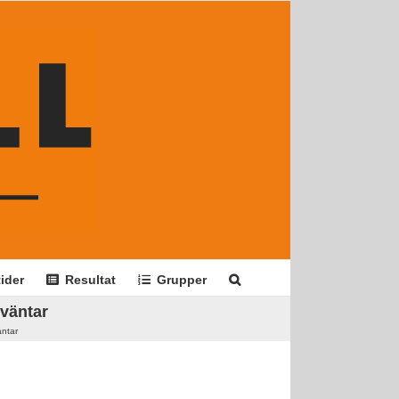
ider
Resultat
Grupper
 väntar
äntar