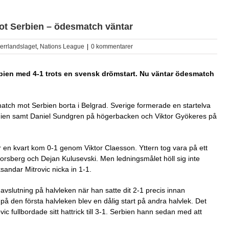
ot Serbien – ödesmatch väntar
errlandslaget
,
Nations League
|
0 kommentarer
rbien med 4-1 trots en svensk drömstart. Nu väntar ödesmatch
atch mot Serbien borta i Belgrad. Sverige formerade en startelva
k Hien samt Daniel Sundgren på högerbacken och Viktor Gyökeres på
r en kvart kom 0-1 genom Viktor Claesson. Yttern tog vara på ett
 Forsberg och Dejan Kulusevski. Men ledningsmålet höll sig inte
andar Mitrovic nicka in 1-1.
vslutning på halvleken när han satte dit 2-1 precis innan
å den första halvleken blev en dålig start på andra halvlek. Det
c fullbordade sitt hattrick till 3-1. Serbien hann sedan med att