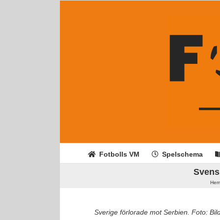
Fortsätt
till
innehållet
Fotbolls VM
Spelschema
Svensk
He
Sverige förlorade mot Serbien. Foto: Bil