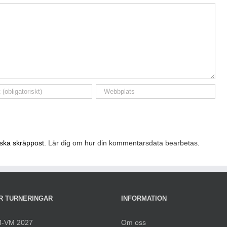
nska skräppost.
Lär dig om hur din kommentarsdata bearbetas
.
R TURNERINGAR
INFORMATION
-VM 2027
Om oss