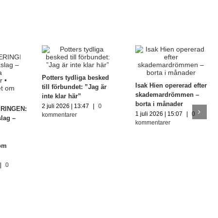
Potters tydliga besked
Isak Hien opererad efter
till förbundet: ”Jag är
skademardrömmen –
inte klar här”
borta i månader
2 juli 2026 | 13:47
|
0
RINGEN:
1 juli 2026 | 15:07
|
0
kommentarer
lag –
kommentarer
 om
|
0