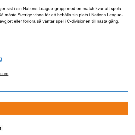
gger sist i sin Nations League-grupp med en match kvar att spela.
å måste Sverige vinna för att behålla sin plats i Nations League-
gjort eller förlora så väntar spel i C-divisionen till nästa gång.
g
.com
0