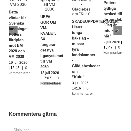
Potters
tydliga
Detta
besked till
UEFA
väntar för
förbundet:
SKADEUPPDATERINGEN:
GÖR OM
Svenska
”Jag är
Hiens
VM-
landslaget:
inte klar
tunga
KVALET:
Potters
här”
bakslag –
Så
färdplan
2 juli 2026 |
missar
fungerar
mot EM
13:47
|
0
fyra
det nya
2028 och
kommentarer
landskamper
ligasystemet
VM 2030
•
till VM
19 juli 2026
Glädjebeskedet
2030
| 13:45
|
0
om
18 juli 2026
kommentarer
”Kulu”
| 17:07
|
0
3 juli 2026 |
kommentarer
14:16
|
0
kommentarer
Kommentera gärna
Kommentar