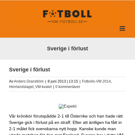
Fortsätt
till
innehållet
Sverige i förlust
Sverige i förlust
Av
Anders Granström
|
8 juni 2013 | 13:15
|
Fotbolls-VM 2014
,
Herrlandslaget
,
VM-kvalet
|
0 kommentarer
Vår krönikör förutspådde 2-1 till Österrike och han hade rätt.
Sverige gick i förlust på en straff. Efter att äntligen ha fått in
2-1 målet fick svenskarna nytt hopp. Kanske kunde man
vända matchen likt den mot England. Sverige har i detta VM-