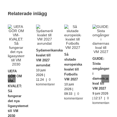
Relaterade inlägg
Sydamerikanska
Så
kvalet till
GUIDE:
slutade
VM 2027
Sista
europeiska
avrundat
omgången
kvalet till
10 juni
UEFA
i
Fotbolls
2026 |
GÖR OM
damernas
VM 2027
11:24
|
0
VM-
kval till
kommentarer
10 juni
KVALET:
VM 2027
2026 |
Så
9 juni 2026
09:33
|
0
fungerar
| 12:17
|
0
kommentarer
det nya
kommentarer
ligasystemet
till VM
2030