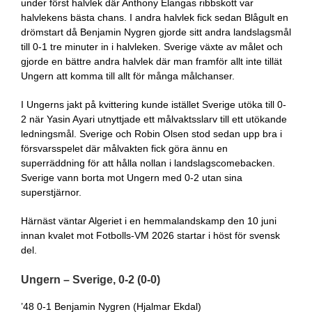
under först halvlek där Anthony Elangas ribbskott var
halvlekens bästa chans. I andra halvlek fick sedan Blågult en
drömstart då Benjamin Nygren gjorde sitt andra landslagsmål
till 0-1 tre minuter in i halvleken. Sverige växte av målet och
gjorde en bättre andra halvlek där man framför allt inte tillät
Ungern att komma till allt för många målchanser.
I Ungerns jakt på kvittering kunde istället Sverige utöka till 0-
2 när Yasin Ayari utnyttjade ett målvaktsslarv till ett utökande
ledningsmål. Sverige och Robin Olsen stod sedan upp bra i
försvarsspelet där målvakten fick göra ännu en
superräddning för att hålla nollan i landslagscomebacken.
Sverige vann borta mot Ungern med 0-2 utan sina
superstjärnor.
Härnäst väntar Algeriet i en hemmalandskamp den 10 juni
innan kvalet mot Fotbolls-VM 2026 startar i höst för svensk
del.
Ungern – Sverige, 0-2 (0-0)
’48 0-1 Benjamin Nygren (Hjalmar Ekdal)