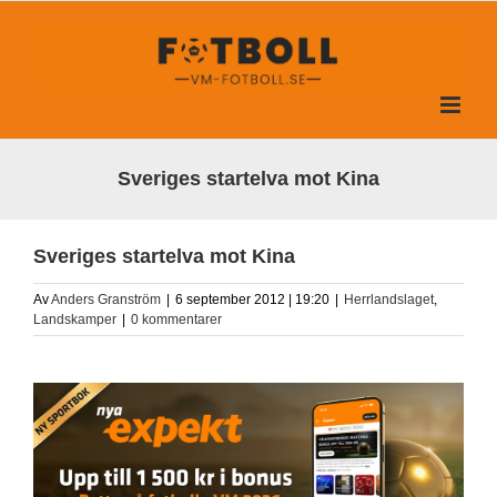
Fortsätt
till
innehållet
Sveriges startelva mot Kina
Sveriges startelva mot Kina
Av
Anders Granström
|
6 september 2012 | 19:20
|
Herrlandslaget
,
Landskamper
|
0 kommentarer