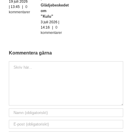
19 juli 2026
Glädjebeskedet
| 13:45
|
0
om
kommentarer
”Kulu”
3 juli 2026 |
14:16
|
0
kommentarer
Kommentera gärna
Kommentar