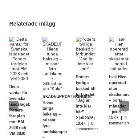
Relaterade inlägg
Potters
Isak Hien
tydliga
opererad
Detta
besked till
efter
väntar för
förbundet:
skademardrö
SKADEUPPDATERINGEN:
Svenska
”Jag är
– borta i
Hiens
landslaget:
inte klar
månader
tunga
Potters
här”
1 juli 2026 |
bakslag –
färdplan
15:07
|
0
2 juli 2026 |
missar
mot EM
kommentarer
13:47
|
0
fyra
2028 och
kommentarer
landskamper
VM 2030
•