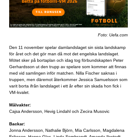
Foto: Uefa.com
Den 11 november spelar damlandslaget sin sista landskamp
för året och det gör man då mot det engelska landslaget.
Mötet sker på bortaplan och idag tog förbundskapten Peter
Gerhardsson ut den trupp av spelare som kommer att finnas
med vid samlingen inför matchen. Nilla Fischer saknas i
truppen, men däremot återkommer Jessica Samuelsson som
varit borta ifrån landslaget i ett år efter sin skada hon fick i
VM-kvalet.
Målvakter:
Cajsa Andersson, Hevig Lindahl och Zecira Musovic
Backar:
Jonna Andersson, Nathalie Björn, Mia Carlsson, Magdalena
Eriksson, Hanna Glas, Linda Sembrandt, Amanda Ilestedt,