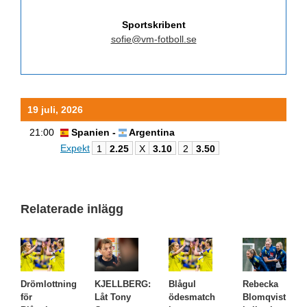
Sportskribent
sofie@vm-fotboll.se
19 juli, 2026
21:00
Spanien -
Argentina
Expekt
1
2.25
X
3.10
2
3.50
Relaterade inlägg
Drömlottning
KJELLBERG:
Blågul
Rebecka
för
Låt Tony
ödesmatch
Blomqvist