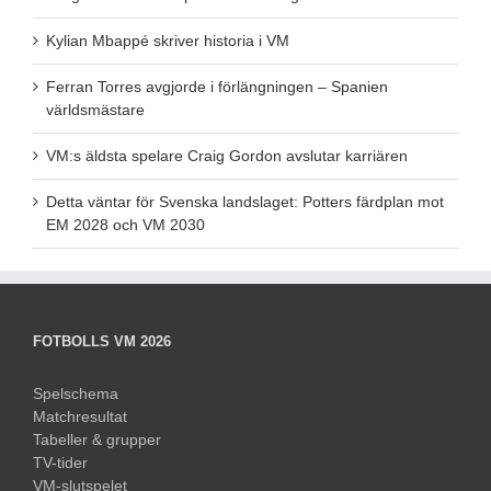
Kylian Mbappé skriver historia i VM
Ferran Torres avgjorde i förlängningen – Spanien
världsmästare
VM:s äldsta spelare Craig Gordon avslutar karriären
Detta väntar för Svenska landslaget: Potters färdplan mot
EM 2028 och VM 2030
FOTBOLLS VM 2026
Spelschema
Matchresultat
Tabeller & grupper
TV-tider
VM-slutspelet