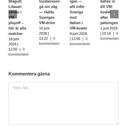
Blågult:
Gustavsson
igen —
kallas in
Litauen
gå sin väg
allt inför
till VM-
väntar i
— rädda
Sverige
kvalet
VM-
Sveriges
mot
efter
playoff –
VM-dröm
Italien i
petningen
här är alla
VM-kvalet
10 juni
1 juni 2026
matcher
2026 |
| 10:18
|
0
9 juni 2026
13:22
|
0
kommentarer
| 13:50
|
0
18 juni
kommentarer
kommentarer
2026 |
12:50
|
0
kommentarer
Kommentera gärna
Kommentar