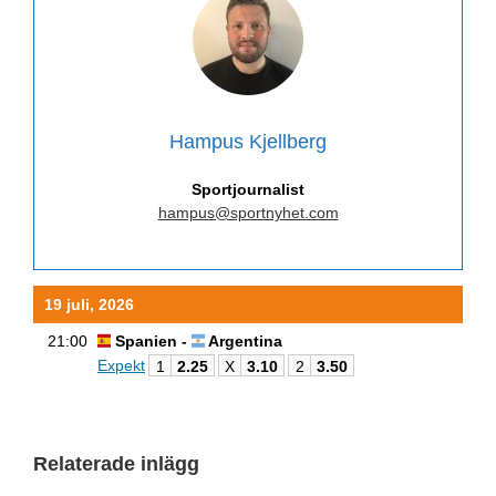
Hampus Kjellberg
Sportjournalist
hampus@sportnyhet.com
19 juli, 2026
21:00
Spanien -
Argentina
Expekt
1
2.25
X
3.10
2
3.50
Relaterade inlägg