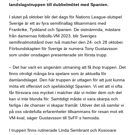
landslagstruppen till dubbelmötet med Spanien.
I slutet på oktober blir det dags för Nations League-slutspel.
Sverige är ett av fyra semifinallag tillsammans med
Frankrike, Tyskland och Spanien. De sistnämnda, mästare
från damernas fotbolls-VM 2023, blir Sveriges
semifinalmotstånd över två matcher den 24- och 28 oktober.
Förbundskapten för Sverige är numera Tony Gustavsson
som under onsdagen presenterade sin första trupp.
– Det har varit en angenäm utmaning att få ihop truppen. Det
finns otroligt många bra spelare som är aktuella för
damlandslaget. Den här truppen är uttagen för att just kunna
möta ett offensivt och spelskickligt Spanien. Vi vet att vi ofta
får försvara oss mycket i matcher där vi möter dem och det
kan vi inte blunda för. Samtidigt måste vi vara skarpa och
farliga i de chanser vi skapar framåt. Utöver det så samlar vi
på oss värdefulla erfarenheter tillsammans för resan mot ett
VM-kval, säger Gustavsson till SvFF:s hemsida.
I truppen finns rutinerade Linda Sembrant och Kosovare