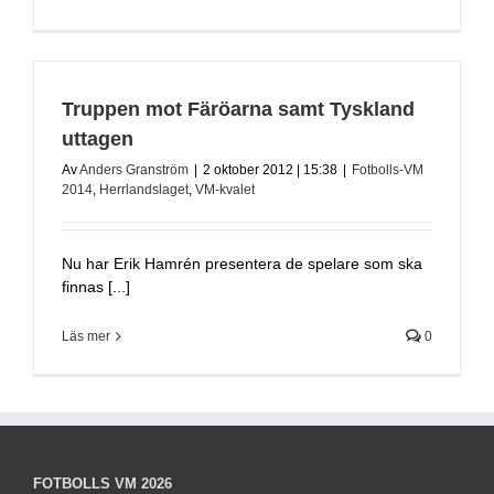
Truppen mot Färöarna samt Tyskland
uttagen
Av
Anders Granström
|
2 oktober 2012 | 15:38
|
Fotbolls-VM
2014
,
Herrlandslaget
,
VM-kvalet
Nu har Erik Hamrén presentera de spelare som ska
finnas [...]
Läs mer
0
FOTBOLLS VM 2026