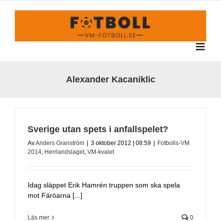
Fortsätt
till
innehållet
Alexander Kacaniklic
Sverige utan spets i anfallspelet?
Av
Anders Granström
|
3 oktober 2012 | 08:59
|
Fotbolls-VM
2014
,
Herrlandslaget
,
VM-kvalet
Idag släppet Erik Hamrén truppen som ska spela
mot Färöarna [...]
Läs mer
0