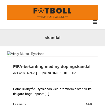
Fortsätt
till
innehållet
skandal
FIFA-bekanting med ny dopingskandal
Av
Gabriel Melke
|
16 januari 2020 | 16:01
|
FIFA
Foto: Bildbyrån Rysslands vice premiärminister, tillika
tidigare högt uppsatt [...]
Läs mer
0