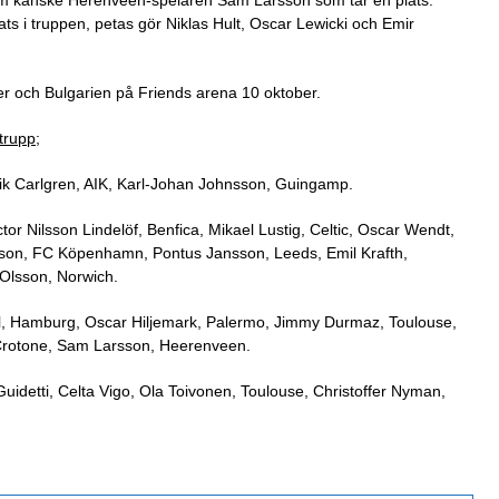
ats i truppen, petas gör Niklas Hult, Oscar Lewicki och Emir
r och Bulgarien på Friends arena 10 oktober.
trupp;
k Carlgren, AIK, Karl-Johan Johnsson, Guingamp.
or Nilsson Lindelöf, Benfica, Mikael Lustig, Celtic, Oscar Wendt,
son, FC Köpenhamn, Pontus Jansson, Leeds, Emil Krafth,
 Olsson, Norwich.
al, Hamburg, Oscar Hiljemark, Palermo, Jimmy Durmaz, Toulouse,
Crotone, Sam Larsson, Heerenveen.
idetti, Celta Vigo, Ola Toivonen, Toulouse, Christoffer Nyman,