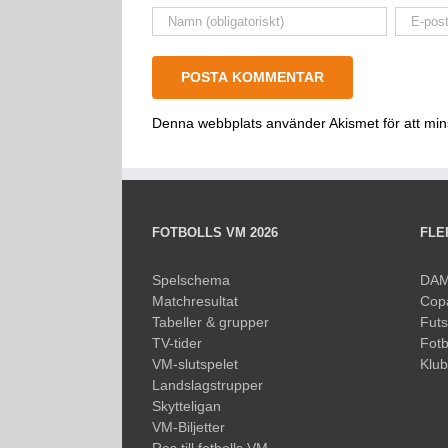
Denna webbplats använder Akismet för att mi
FOTBOLLS VM 2026
FLE
Spelschema
DAM
Matchresultat
Cop
Tabeller & grupper
Fut
TV-tider
Fotb
VM-slutspelet
Klu
Landslagstrupper
Skytteligan
VM-Biljetter
Res till fotbolls VM