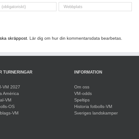
nska skräppost.
Lär dig om hur din kommentarsdata bearbetas
.
R TURNERINGAR
INFORMATION
-VM 2027
Om oss
a América
VM-odds
sal-VM
Speltips
olls-OS
Historia fotbolls-VM
bblags-VM
Sveriges landskamper