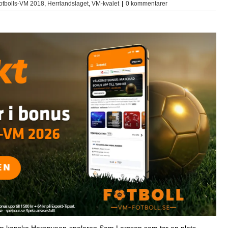
otbolls-VM 2018
,
Herrlandslaget
,
VM-kvalet
|
0 kommentarer
tom kanske Herenveen-spelaren Sam Larsson som tar en plats.