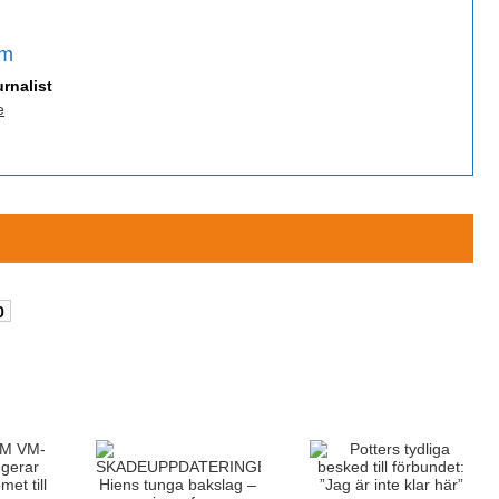
öm
rnalist
e
0