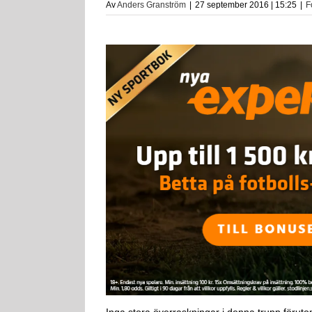
Av
Anders Granström
|
27 september 2016 | 15:25
|
F
Inga stora överraskningar i denna trupp föru