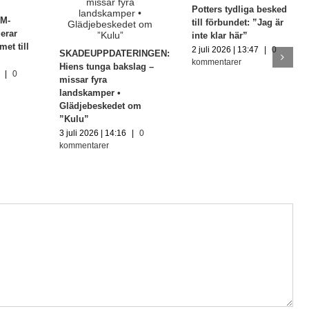
Potters tydliga besked
M-
till förbundet: ”Jag är
erar
inte klar här”
met till
2 juli 2026 | 13:47
|
0
SKADEUPPDATERINGEN:
kommentarer
Hiens tunga bakslag –
|
0
missar fyra
landskamper •
Glädjebeskedet om
”Kulu”
3 juli 2026 | 14:16
|
0
kommentarer