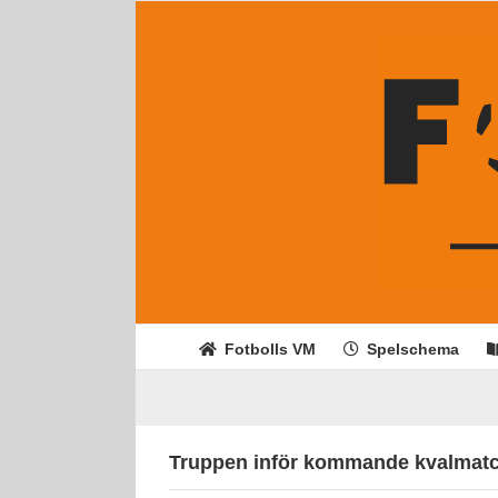
Fortsätt
till
innehållet
Fotbolls VM
Spelschema
Truppen inför kommande kvalmat