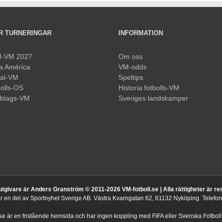
R TURNERINGAR
INFORMATION
-VM 2027
Om oss
a América
VM-odds
sal-VM
Speltips
olls-OS
Historia fotbolls-VM
bblags-VM
Sveriges landskamper
utgivare är Anders Granström © 2011-
2026 VM-fotboll.se | Alla rättigheter är r
är en del av Sportnyhet Sverige AB. Västra Kvarngatan 62, 61132 Nyköping. Telef
.se är en fristående hemsida och har ingen koppling med FIFA eller Svenska Fotboll