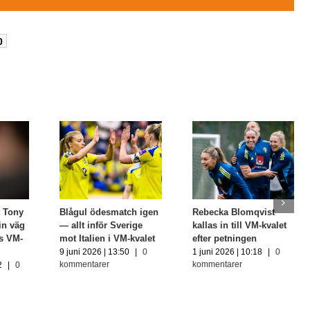
0
 Tony
Blågul ödesmatch igen
Rebecka Blomqvist
in väg
— allt inför Sverige
kallas in till VM-kvalet
s VM-
mot Italien i VM-kvalet
efter petningen
9 juni 2026 | 13:50
|
0
1 juni 2026 | 10:18
|
0
kommentarer
kommentarer
2
|
0