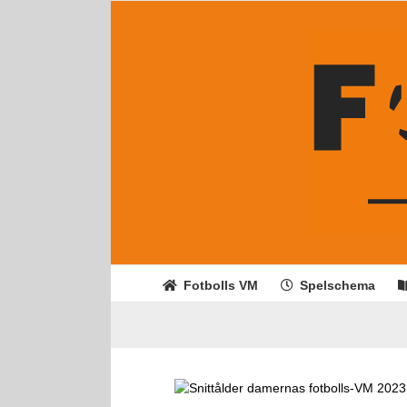
Fortsätt
till
innehållet
Fotbolls VM
Spelschema