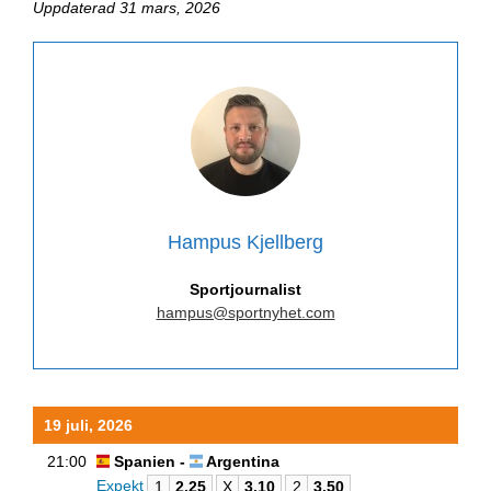
Uppdaterad 31 mars, 2026
Hampus Kjellberg
Sportjournalist
hampus@sportnyhet.com
19 juli, 2026
21:00
Spanien -
Argentina
Expekt
1
2.25
X
3.10
2
3.50