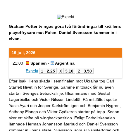
Graham Potter tvingas göra två förändringar till kvällens
playoffrysare mot Polen. Daniel Svensson kommer in i
elvan.
19 juli, 2026
21:00
Spanien -
Argentina
Expekt
1
2.25
X
3.10
2
3.50
Efter Isak Hiens skada i semifinalen mot Ukraina tog Carl
Starfelt klivet in för Sverige. Samme mittback får nu även
starta i Sveriges trebackslinje, tillsammans med Gustaf
Lagerbielke och Victor Nilsson Lindelöf. På mittfältet spelar
Yasin Ayari och Jesper Karlström igen och Benjamin Nygren,
Anthony Elanga och Viktor Gyökeres startar på topp. Sedan
sker ett skifte på wingbackposition. Enligt Fotbollskanalen
lämnade Herman Johansson återbud och Daniel Svensson
kommer in i hans ställe. Svensson, som är vänsterfotad och