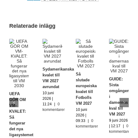
Relaterade inlägg
Sydamerikanska
Så
kvalet till
GUIDE:
slutade
VM 2027
Sista
europeiska
avrundat
omgången
kvalet till
10 juni
UEFA
i
Fotbolls
2026 |
GÖR OM
damernas
VM 2027
11:24
|
0
VM-
kval till
kommentarer
10 juni
KVALET:
VM 2027
2026 |
Så
9 juni 2026
09:33
|
0
fungerar
| 12:17
|
0
kommentarer
det nya
kommentarer
ligasystemet