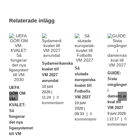
Relaterade inlägg
Sydamerikanska
Så
kvalet till
GUIDE:
slutade
VM 2027
Sista
europeiska
avrundat
omgången
kvalet till
10 juni
UEFA
i
Fotbolls
2026 |
GÖR OM
damernas
VM 2027
11:24
|
0
VM-
kval till
kommentarer
10 juni
KVALET:
VM 2027
2026 |
Så
9 juni 2026
09:33
|
0
fungerar
| 12:17
|
0
kommentarer
det nya
kommentarer
ligasystemet
till VM