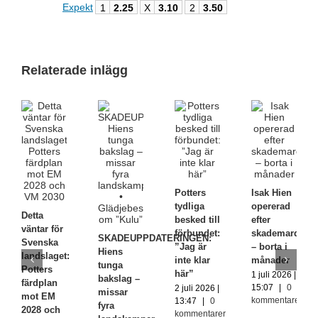
Expekt
1
2.25
X
3.10
2
3.50
Relaterade inlägg
Potters
Isak Hien
tydliga
opererad
Detta
besked till
efter
väntar för
förbundet:
skademardrö
SKADEUPPDATERINGEN:
Svenska
”Jag är
– borta i
Hiens
landslaget:
inte klar
månader
tunga
Potters
här”
1 juli 2026 |
bakslag –
färdplan
15:07
|
0
2 juli 2026 |
missar
mot EM
kommentarer
13:47
|
0
fyra
2028 och
kommentarer