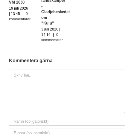
landskamper
VM 2030
•
19 juli 2026
Glädjebeskedet
| 13:45
|
0
om
kommentarer
”Kulu”
3 juli 2026 |
14:16
|
0
kommentarer
Kommentera gärna
Kommentar