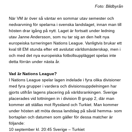
Foto: Bildbyrån
När VM är över så väntar en sommar utav semester och
nedvarvning för spelarna i svenska landslaget, innan man till
hösten drar igång på nytt. Laget är fortsatt under ledning
utav Janne Andersson, som nu tar sig an den helt nya
europeiska turneringen Nations League. Vanligtvis brukar ett
kval till EM stunda efter ett avslutat världsmästerskap, men i
och med det nya europeiska fotbollsupplägget spelas inte
detta förrän under nästa år.
Vad är Nations League?
I Nations League spelar lagen indelade i fyra olika divisioner
med fyra grupper i vardera och divisionsuppdelningen har
gjorts utifrån lagens placering på världsrankingen. Sverige
placerades vid lottningen in i division B grupp 2, där man
kommer att ställas mot Ryssland och Turkiet. Man kommer
under hösten att möta dessa landslag på såväl hemma- som
bortaplan och datumen som gäller för dessa matcher är
följande:
10 september kl. 20:45 Sverige – Turkiet