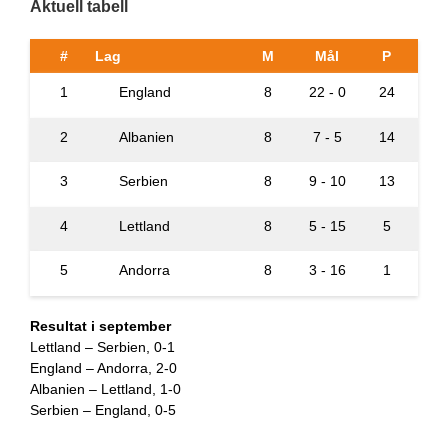
Aktuell tabell
#
Lag
M
Mål
P
1
England
8
22 - 0
24
2
Albanien
8
7 - 5
14
3
Serbien
8
9 - 10
13
4
Lettland
8
5 - 15
5
5
Andorra
8
3 - 16
1
Resultat i september
Lettland – Serbien, 0-1
England – Andorra, 2-0
Albanien – Lettland, 1-0
Serbien – England, 0-5