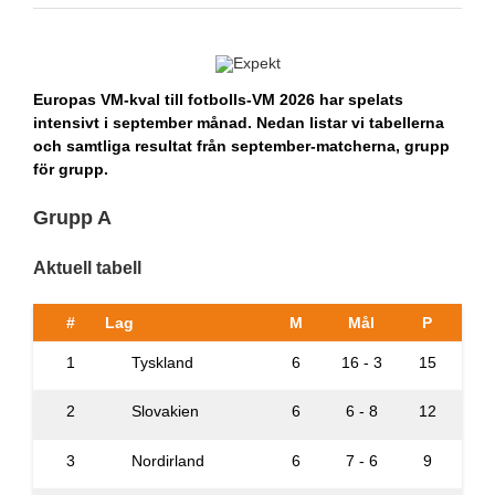
Europas VM-kval till fotbolls-VM 2026 har spelats
intensivt i september månad. Nedan listar vi tabellerna
och samtliga resultat från september-matcherna, grupp
för grupp.
Grupp A
Aktuell tabell
#
Lag
M
Mål
P
1
Tyskland
6
16 - 3
15
2
Slovakien
6
6 - 8
12
3
Nordirland
6
7 - 6
9