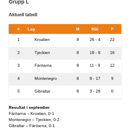
Grupp L
Aktuell tabell
#
Lag
M
Mål
P
1
Kroatien
8
26 - 4
22
2
Tjeckien
8
18 - 8
16
3
Färöarna
8
11 - 9
12
4
Montenegro
8
8 - 17
9
5
Gibraltar
8
3 - 28
0
Resultat i september
Färöarna – Kroatien, 0-1
Montenegro – Tjeckien, 0-2
Gibraltar – Färöarna, 0-1