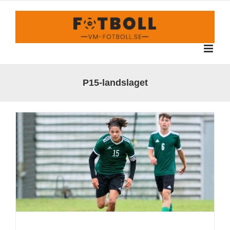
Fortsätt
till
innehållet
P15-landslaget