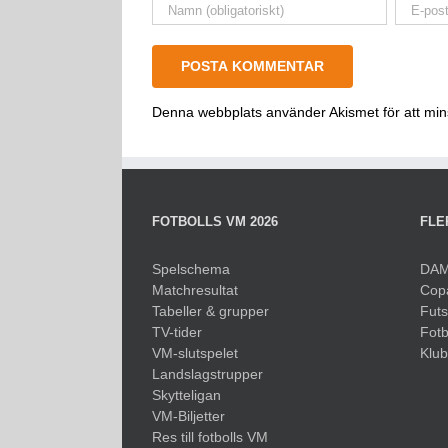
Denna webbplats använder Akismet för att mi
FOTBOLLS VM 2026
FLE
Spelschema
DAM
Matchresultat
Cop
Tabeller & grupper
Fut
TV-tider
Fotb
VM-slutspelet
Klu
Landslagstrupper
Skytteligan
VM-Biljetter
Res till fotbolls VM