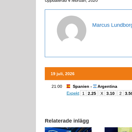
Uppdaterad 4 februari, 2020
Marcus Lundbor
19 juli, 2026
21:00
Spanien -
Argentina
Expekt
1
2.25
X
3.10
2
3.5
Relaterade inlägg