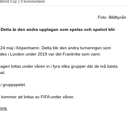
eWorld Cup
|
0 kommentarer
Foto: Bildbyrån
Detta är den andra upplagan som spelas och spelort blir
24 maj i Köpenhamn. Detta blir den andra turneringen som
ades i London under 2019 var det Frankrike som vann.
Lagen lottas under våren in i fyra olika grupper där de två bästa
nal.
 i gruppspelet.
n kommer att lottas av FIFA under våren.
000$.