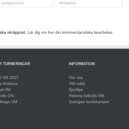
nska skräppost.
Lär dig om hur din kommentarsdata bearbetas
.
R TURNERINGAR
INFORMATION
-VM 2027
Om oss
a América
VM-odds
sal-VM
Speltips
olls-OS
Historia fotbolls-VM
bblags-VM
Sveriges landskamper