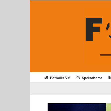
Fortsätt
till
innehållet
Fotbolls VM
Spelschema