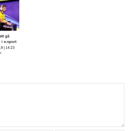
att gå
i e-sport
9 | 14:23
r