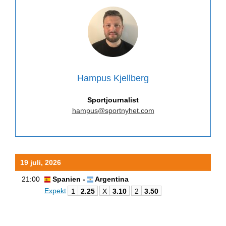
Hampus Kjellberg
Sportjournalist
hampus@sportnyhet.com
19 juli, 2026
21:00
Spanien -
Argentina
Expekt
1
2.25
X
3.10
2
3.50