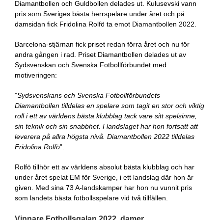
Diamantbollen och Guldbollen delades ut. Kulusevski vann
pris som Sveriges bästa herrspelare under året och på
damsidan fick Fridolina Rolfö ta emot Diamantbollen 2022.
Barcelona-stjärnan fick priset redan förra året och nu för
andra gången i rad. Priset Diamantbollen delades ut av
Sydsvenskan och Svenska Fotbollförbundet med
motiveringen:
”
Sydsvenskans och Svenska Fotbollförbundets
Diamantbollen tilldelas en spelare som tagit en stor och viktig
roll i ett av världens bästa klubblag tack vare sitt spelsinne,
sin teknik och sin snabbhet. I landslaget har hon fortsatt att
leverera på allra högsta nivå. Diamantbollen 2022 tilldelas
Fridolina Rolfö
”.
Rolfö tillhör ett av världens absolut bästa klubblag och har
under året spelat EM för Sverige, i ett landslag där hon är
given. Med sina 73 A-landskamper har hon nu vunnit pris
som landets bästa fotbollsspelare vid två tillfällen.
Vinnare Fotbollsgalan 2022, damer