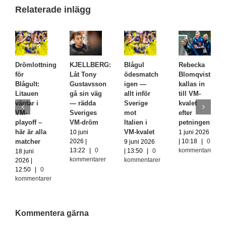
Relaterade inlägg
Drömlottning
KJELLBERG:
Blågul
Rebecka
för
Låt Tony
ödesmatch
Blomqvist
Blågult:
Gustavsson
igen —
kallas in
Litauen
gå sin väg
allt inför
till VM-
väntar i
— rädda
Sverige
kvalet
VM-
Sveriges
mot
efter
playoff –
VM-dröm
Italien i
petningen
här är alla
VM-kvalet
10 juni
1 juni 2026
matcher
2026 |
| 10:18
|
0
9 juni 2026
13:22
|
0
kommentarer
| 13:50
|
0
18 juni
kommentarer
kommentarer
2026 |
12:50
|
0
kommentarer
Kommentera gärna