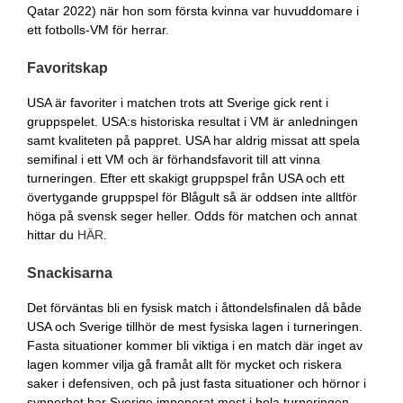
Qatar 2022) när hon som första kvinna var huvuddomare i
ett fotbolls-VM för herrar.
Favoritskap
USA är favoriter i matchen trots att Sverige gick rent i
gruppspelet. USA:s historiska resultat i VM är anledningen
samt kvaliteten på pappret. USA har aldrig missat att spela
semifinal i ett VM och är förhandsfavorit till att vinna
turneringen. Efter ett skakigt gruppspel från USA och ett
övertygande gruppspel för Blågult så är oddsen inte alltför
höga på svensk seger heller. Odds för matchen och annat
hittar du
HÄR
.
Snackisarna
Det förväntas bli en fysisk match i åttondelsfinalen då både
USA och Sverige tillhör de mest fysiska lagen i turneringen.
Fasta situationer kommer bli viktiga i en match där inget av
lagen kommer vilja gå framåt allt för mycket och riskera
saker i defensiven, och på just fasta situationer och hörnor i
synnerhet har Sverige imponerat mest i hela turneringen.