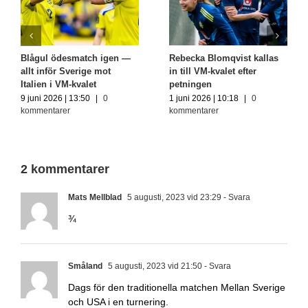
l ödesmatch igen —
Rebecka Blomqvist kallas
Drömlott
nför Sverige mot
in till VM-kvalet efter
Litauen 
n i VM-kvalet
petningen
– här är
 2026 | 13:50
|
0
1 juni 2026 | 10:18
|
0
18 juni 2
ntarer
kommentarer
komment
2 kommentarer
Mats Mellblad
5 augusti, 2023 vid 23:29
- Svara
¾
Småland
5 augusti, 2023 vid 21:50
- Svara
Dags för den traditionella matchen Mellan Sverige
och USA i en turnering.