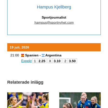
Hampus Kjellberg
Sportjournalist
hampus@sportnyhet.com
19 juli, 2026
21:00
Spanien -
Argentina
Expekt
1
2.25
X
3.10
2
3.50
Relaterade inlägg