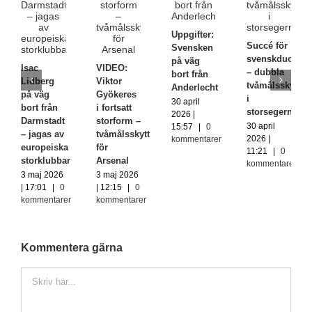
Uppgifter:
Succé för
Svensken
svenskduon
på väg
Isac
VIDEO:
– dubbla
bort från
Lidberg
Viktor
tvåmålsskyttar
Anderlecht
på väg
Gyökeres
i
30 april
bort från
i fortsatt
storsegern
2026 |
Darmstadt
storform –
30 april
15:57
|
0
– jagas av
tvåmålsskytt
2026 |
kommentarer
europeiska
för
11:21
|
0
storklubbar
Arsenal
kommentarer
3 maj 2026
3 maj 2026
| 17:01
|
0
| 12:15
|
0
kommentarer
kommentarer
Kommentera gärna
Kommentar