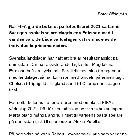
Foto: Bildbyrån
När FIFA gjorde bokslut på fotbollsåret 2021 så fanns
Sveriges nyckelspelare Magdalena Eriksson med i
världselvan. Se båda världslagen och vinnare av de
individuella priserna nedan.
Svenska landslaget har haft ett bra år resultatmässigt på
damsidan. Där har assisterande lagkapten Magdalena
Eriksson haft en nyckelroll. Parallellt med sina framgångar
med landslaget så har Eriksson med bindeln på armen tagit
Chelsea till ligaguld i England samt till Champions League-
final.
För detta belönas nu försvararen med en plats i FIFA:s
världslag 2021. Där får hon sällskap av svenskbekantingen
Marta bland många andra. Priset till världens bästa spelare
på damsidan gick till spanjorskan Alexia Putellas.
På herrsidan så vann Robert Lewandowski pris som världens