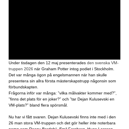
Under tisdagen den 12 maj presenterades
den svenska VM-
truppen 2026
när Graham Potter intog podiet i Stockholm.
Det var många ögon på engelsmannen när han skulle
presentera sin allra första mästerskapstrupp någonsin som
förbundskapten.
Frågorna inför var många: ”vilka målvakter kommer med?”,
”finns det plats för en joker?” och ”tar Dejan Kulusevski en
VM-plats?” bland flera spörsmål.
Nu har vi fått svaren. Dejan Kulusevski finns inte med i den
26 man stora VM-truppen och det gör heller inte noterbara
namn som Roony Bardghji, Emil Forsberg, Hugo Larsson,