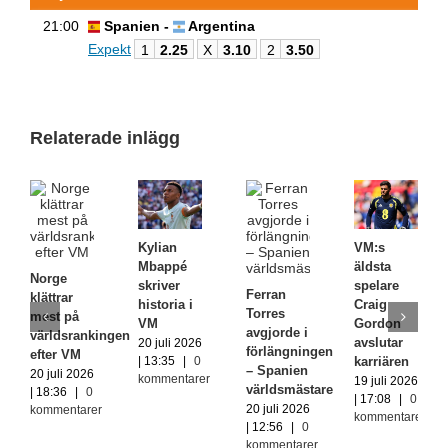
21:00
Spanien -
Argentina
Expekt
1
2.25
X
3.10
2
3.50
Relaterade inlägg
Kylian
VM:s
Mbappé
äldsta
Norge
skriver
spelare
Ferran
klättrar
historia i
Craig
Torres
mest på
VM
Gordon
avgjorde i
världsrankingen
avslutar
20 juli 2026
förlängningen
efter VM
karriären
| 13:35
|
0
– Spanien
20 juli 2026
kommentarer
19 juli 2026
världsmästare
| 18:36
|
0
| 17:08
|
0
20 juli 2026
kommentarer
kommentarer
| 12:56
|
0
kommentarer