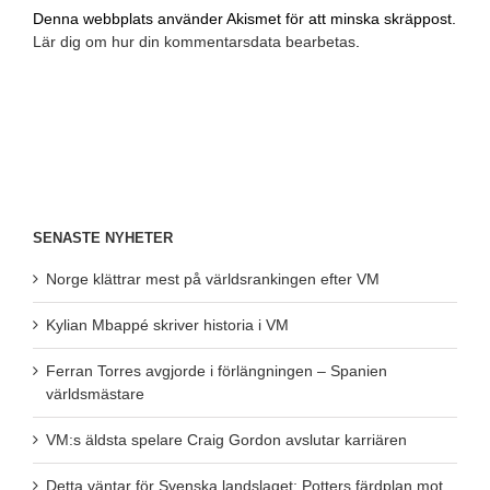
Denna webbplats använder Akismet för att minska skräppost.
Lär dig om hur din kommentarsdata bearbetas
.
SENASTE NYHETER
Norge klättrar mest på världsrankingen efter VM
Kylian Mbappé skriver historia i VM
Ferran Torres avgjorde i förlängningen – Spanien
världsmästare
VM:s äldsta spelare Craig Gordon avslutar karriären
Detta väntar för Svenska landslaget: Potters färdplan mot