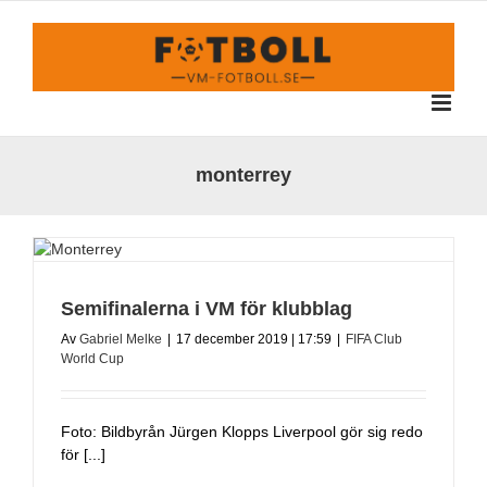
Fortsätt
till
innehållet
monterrey
Semifinalerna i VM för klubblag
Av
Gabriel Melke
|
17 december 2019 | 17:59
|
FIFA Club
World Cup
Foto: Bildbyrån Jürgen Klopps Liverpool gör sig redo
för [...]