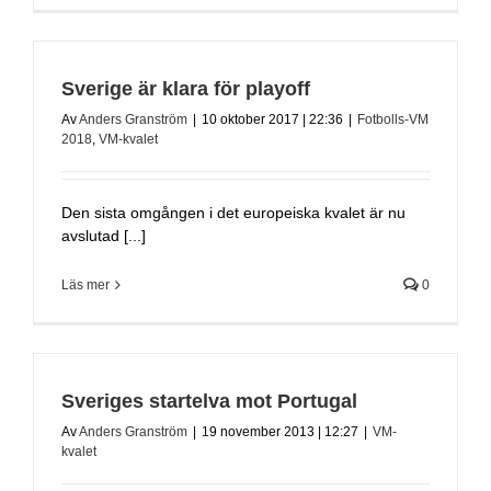
Sverige är klara för playoff
Av
Anders Granström
|
10 oktober 2017 | 22:36
|
Fotbolls-VM
2018
,
VM-kvalet
Den sista omgången i det europeiska kvalet är nu
avslutad [...]
Läs mer
0
Sveriges startelva mot Portugal
Av
Anders Granström
|
19 november 2013 | 12:27
|
VM-
kvalet