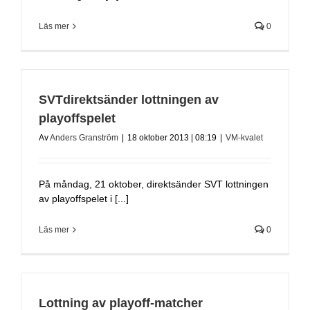
Läs mer
0
SVTdirektsänder lottningen av
playoffspelet
Av
Anders Granström
|
18 oktober 2013 | 08:19
|
VM-kvalet
På måndag, 21 oktober, direktsänder SVT lottningen
av playoffspelet i [...]
Läs mer
0
Lottning av playoff-matcher