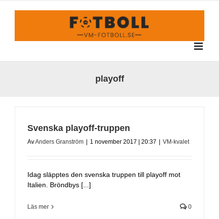
Fortsätt
till
innehållet
playoff
Svenska playoff-truppen
Av
Anders Granström
|
1 november 2017 | 20:37
|
VM-kvalet
Idag släpptes den svenska truppen till playoff mot
Italien. Bröndbys [...]
Läs mer
0