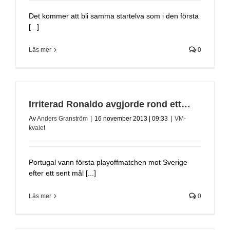
Det kommer att bli samma startelva som i den första
[...]
Läs mer
0
Irriterad Ronaldo avgjorde rond ett…
Av
Anders Granström
|
16 november 2013 | 09:33
|
VM-
kvalet
Portugal vann första playoffmatchen mot Sverige
efter ett sent mål [...]
Läs mer
0