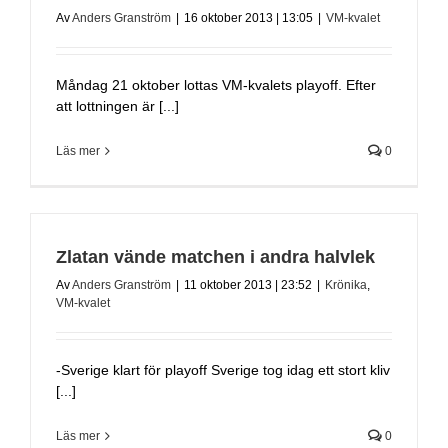
Av
Anders Granström
|
16 oktober 2013 | 13:05
|
VM-kvalet
Måndag 21 oktober lottas VM-kvalets playoff. Efter
att lottningen är [...]
Läs mer
0
Zlatan vände matchen i andra halvlek
Av
Anders Granström
|
11 oktober 2013 | 23:52
|
Krönika
,
VM-kvalet
-Sverige klart för playoff Sverige tog idag ett stort kliv
[...]
Läs mer
0