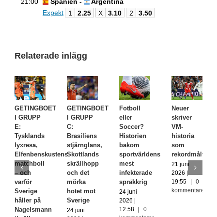
21:00
Spanien -
Argentina
Expekt
1
2.25
X
3.10
2
3.50
Relaterade inlägg
GETINGBOET
GETINGBOET
Fotboll
Neuer
I GRUPP
I GRUPP
eller
skriver
E:
C:
Soccer?
VM-
Tysklands
Brasiliens
Historien
historia
lyxresa,
stjärnglans,
bakom
som
Elfenbenskustens
Skottlands
sportvärldens
rekordmålvakt
matchboll
skrällhopp
mest
21 juni
– och
och det
infekterade
2026 |
19:55
|
0
varför
mörka
språkkrig
kommentarer
Sverige
hotet mot
24 juni
håller på
Sverige
2026 |
12:58
|
0
Nagelsmann
24 juni