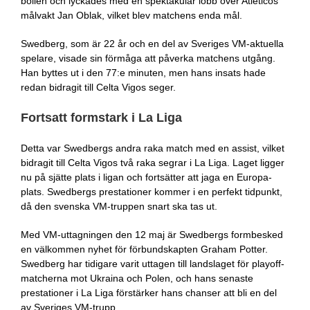
bollen och lyckades med en spektakulär lobb över Atléticos
målvakt Jan Oblak, vilket blev matchens enda mål.
Swedberg, som är 22 år och en del av Sveriges VM-aktuella
spelare, visade sin förmåga att påverka matchens utgång.
Han byttes ut i den 77:e minuten, men hans insats hade
redan bidragit till Celta Vigos seger.
Fortsatt formstark i La Liga
Detta var Swedbergs andra raka match med en assist, vilket
bidragit till Celta Vigos två raka segrar i La Liga. Laget ligger
nu på sjätte plats i ligan och fortsätter att jaga en Europa-
plats. Swedbergs prestationer kommer i en perfekt tidpunkt,
då den svenska VM-truppen snart ska tas ut.
Med VM-uttagningen den 12 maj är Swedbergs formbesked
en välkommen nyhet för förbundskapten Graham Potter.
Swedberg har tidigare varit uttagen till landslaget för playoff-
matcherna mot Ukraina och Polen, och hans senaste
prestationer i La Liga förstärker hans chanser att bli en del
av Sveriges VM-trupp.