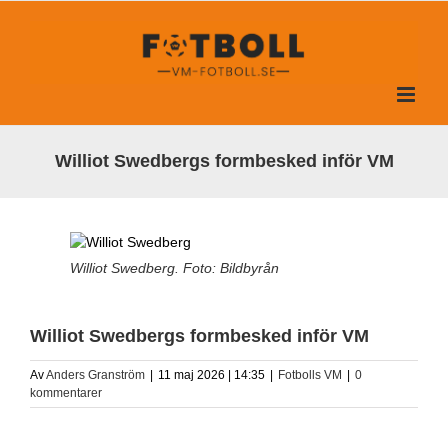
Fortsätt
till
innehållet
Williot Swedbergs formbesked inför VM
Williot Swedberg. Foto: Bildbyrån
Williot Swedbergs formbesked inför VM
Av
Anders Granström
|
11 maj 2026 | 14:35
|
Fotbolls VM
|
0
kommentarer