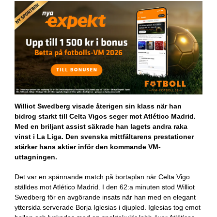
Williot Swedberg visade återigen sin klass när han
bidrog starkt till Celta Vigos seger mot Atlético Madrid.
Med en briljant assist säkrade han lagets andra raka
vinst i La Liga. Den svenska mittfältarens prestationer
stärker hans aktier inför den kommande VM-
uttagningen.
Det var en spännande match på bortaplan när Celta Vigo
ställdes mot Atlético Madrid. I den 62:a minuten stod Williot
Swedberg för en avgörande insats när han med en elegant
yttersida serverade Borja Iglesias i djupled. Iglesias tog emot