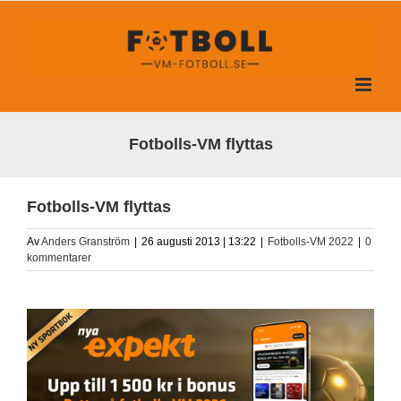
Fortsätt
till
innehållet
Fotbolls-VM flyttas
Fotbolls-VM flyttas
Av
Anders Granström
|
26 augusti 2013 | 13:22
|
Fotbolls-VM 2022
|
0
kommentarer