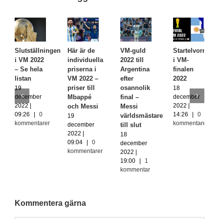
Slutställningen
Här är de
VM-guld
Startelvorna
i VM 2022
individuella
2022 till
i VM-
– Se hela
priserna i
Argentina
finalen
listan
VM 2022 –
efter
2022
priser till
osannolik
19
18
Mbappé
final –
december
december
2022 |
2022 |
och Messi
Messi
09:26
|
0
14:26
|
0
världsmästare
19
kommentarer
kommentarer
till slut
december
2022 |
18
09:04
|
0
december
kommentarer
2022 |
19:00
|
1
kommentar
Kommentera gärna