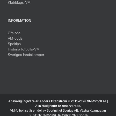
Klubblags-VM
INFORMATION
Om oss
VM-odds
Speltips
Historia fotbolls-VM
Sveriges landskamper
Ansvarig utgivare är Anders Granström © 2011-
2026 VM-fotboll.se |
Alla rättigheter är reserverade.
VM-fotboll.se är en del av Sportnyhet Sverige AB. Västra Kvarngatan
62, 61132 Nyköping. Telefon: 079-3395109