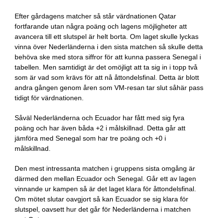
Efter gårdagens matcher så står värdnationen Qatar
fortfarande utan några poäng och lagens möjligheter att
avancera till ett slutspel är helt borta. Om laget skulle lyckas
vinna över Nederländerna i den sista matchen så skulle detta
behöva ske med stora siffror för att kunna passera Senegal i
tabellen. Men samtidigt är det omöjligt att ta sig in i topp två
som är vad som krävs för att nå åttondelsfinal. Detta är blott
andra gången genom åren som VM-resan tar slut såhär pass
tidigt för värdnationen.
Såväl Nederländerna och Ecuador har fått med sig fyra
poäng och har även båda +2 i målskillnad. Detta går att
jämföra med Senegal som har tre poäng och +0 i
målskillnad.
Den mest intressanta matchen i gruppens sista omgång är
därmed den mellan Ecuador och Senegal. Går ett av lagen
vinnande ur kampen så är det laget klara för åttondelsfinal.
Om mötet slutar oavgjort så kan Ecuador se sig klara för
slutspel, oavsett hur det går för Nederländerna i matchen