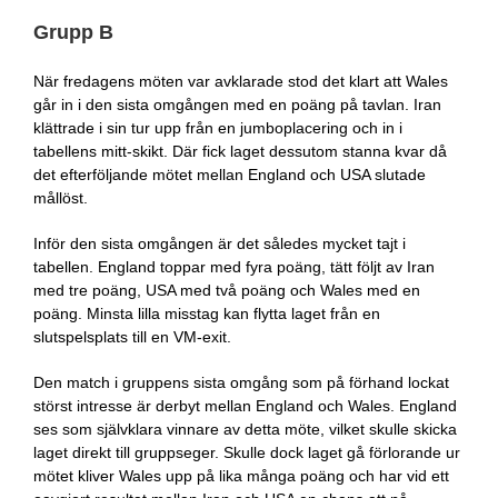
Grupp B
När fredagens möten var avklarade stod det klart att Wales
går in i den sista omgången med en poäng på tavlan. Iran
klättrade i sin tur upp från en jumboplacering och in i
tabellens mitt-skikt. Där fick laget dessutom stanna kvar då
det efterföljande mötet mellan England och USA slutade
mållöst.
Inför den sista omgången är det således mycket tajt i
tabellen. England toppar med fyra poäng, tätt följt av Iran
med tre poäng, USA med två poäng och Wales med en
poäng. Minsta lilla misstag kan flytta laget från en
slutspelsplats till en VM-exit.
Den match i gruppens sista omgång som på förhand lockat
störst intresse är derbyt mellan England och Wales. England
ses som självklara vinnare av detta möte, vilket skulle skicka
laget direkt till gruppseger. Skulle dock laget gå förlorande ur
mötet kliver Wales upp på lika många poäng och har vid ett